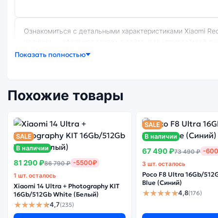
Ознакомиться с детальными характеристиками Xiaomi Redmi Note 8 (Восст.) 6Gb/64Gb White (Белый) можно ниже, в разделе «Характеристики». Если выбранной конфигурации нет в
наличии — оформите заказ на сайте, и мы привезём её в
Показать полностью
Почему стоит купить смартфон Xiaomi R
Похожие товары
Энергоемкий
Качеств
Процессор
аккумулятор
экра
SALE
SALE
В наличии
В наличии
67 490 ₽
-60
73 490 ₽
81 290 ₽
-5500₽
86 790 ₽
3 шт. осталось
Существует китайская и глобальная версия смартфона Xiaomi Redmi Note 8 (Восст.) 6Gb/64Gb White (Белый). Мы рекомендуем выбирать глобальной версию — она полностью
Poco F8 Ultra 16Gb/512
1 шт. осталось
адаптирована и поддерживает все сервисы. Китайская ве
Blue (Синий)
Xiaomi 14 Ultra + Photography KIT
★★★★★
4,8
(176)
16Gb/512Gb White (Белый)
★★★★★
4,7
(235)