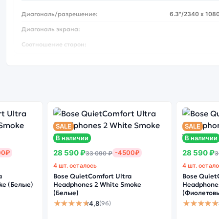
Диагональ/разрешение:
6.3"/2340 х 1080
Диагональ экрана:
Соотношение сторон:
Дисплей
Покрытие:
Gorilla 
Безрамочный:
Процессор
SALE
SALE
В наличии
В наличии
Производитель процессора:
Snapd
28 590 ₽
28 590 ₽
00₽
-4500₽
33 090 ₽
3
Тип процессора:
4 шт. осталось
4 шт. остал
Частота процессора:
a
Bose QuietComfort Ultra
Bose Quiet
ke (Белые)
Headphones 2 White Smoke
Headphones
Количество ядер:
(Белые)
(Фиолетов
★★★★★
★★★★★
4,8
(96)