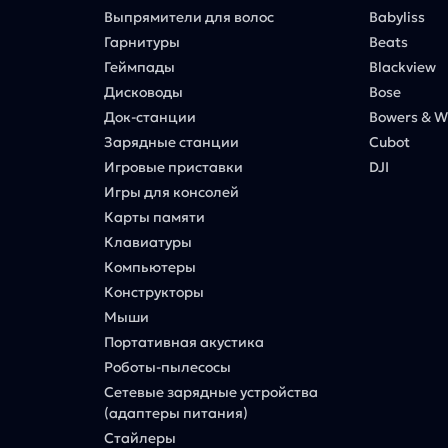
Выпрямители для волос
Babyliss
Гарнитуры
Beats
Геймпады
Blackview
Дисководы
Bose
Док-станции
Bowers & Wi
Зарядные станции
Cubot
Игровые приставки
DJI
Игры для консолей
Карты памяти
Клавиатуры
Компьютеры
Конструкторы
Мыши
Портативная акустика
Роботы-пылесосы
Сетевые зарядные устройства
(адаптеры питания)
Стайлеры