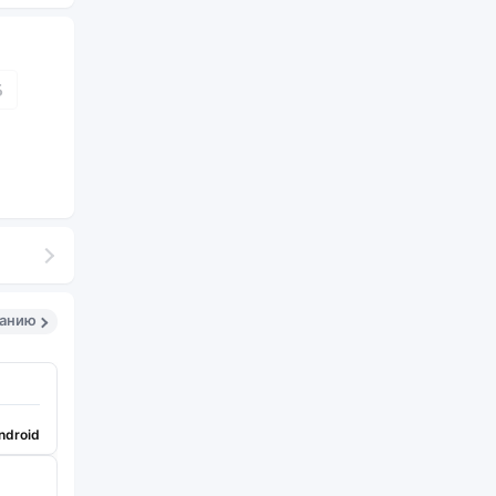
Б
санию
ndroid