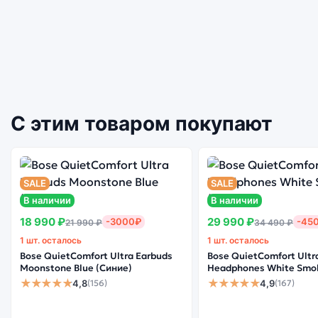
С этим товаром покупают
SALE
SALE
В наличии
В наличии
18 990 ₽
29 990 ₽
-3000₽
-45
21 990 ₽
34 490 ₽
1 шт. осталось
1 шт. осталось
Bose QuietComfort Ultra Earbuds
Bose QuietComfort Ultr
Moonstone Blue (Синие)
Headphones White Smo
★★★★★
★★★★★
4,8
4,9
(156)
(167)