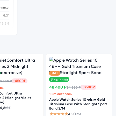
 пикс.
6.3"
19.5:9
Glass 5
Да
SALE
ragon
В наличии
-4500₽
3 090 ₽
665
48 490 ₽
-6500₽
54 990 ₽
ось
2 ГГц
Comfort Ultra
1 шт. осталось
 2 Midnight Violet
8
Apple Watch Series 10 46мм Gold
ые)
Titanium Case With Starlight Sport
4,8
(96)
Band S/M
★★★★★
4,9
(195)