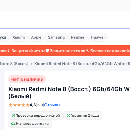
уки
Xiaomi
Apple
Samsung
Realme
Huawei
ащитный чехол
🛡️ Защитное стекло
🔧 Бесплатная наклейка стекл
Note 8 (Восст.)
Xiaomi Redmi Note 8 (Восст.) 6Gb/64Gb White (
Нет в наличии
Xiaomi Redmi Note 8 (Восст.) 6Gb/64Gb W
(Белый)
★★★★★
Отзывы
4,8
(190)
Проверка перед оплатой
Гарантия 2 года
Экспресс доставка