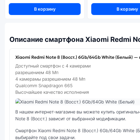
В корзину
В корзину
Описание смартфона Xiaomi Redmi No
Xiaomi Redmi Note 8 (Восст.) 6Gb/64Gb White (Белый) — 
Доступный смартфон с 4 камерами
разрешением 48 Мп
4 камерамы разрешением 48 Мп
Qualcomm Snapdragon 665
Высочайшее качество исполнения
Фото модели Xiaomi Redmi Note 8 (Восст.)
В нашем интернет-магазине вы можете купить оригинальный смартфон Xiaomi Redmi Note 8 (Восст.) 6Gb/64Gb White (Белый) по выгодной цене. Стоимость смартфона Xiaomi Redmi
Note 8 (Восст.) зависит от выбранной модификации.
смартфон Xiaomi Redmi Note 8 (Восст.) 6Gb/64Gb White (Белый) — удачное сочетание цены, производительности и дизайна. Модель доступна в разных конфигурациях и цветах —
выбирайте под свои задачи.