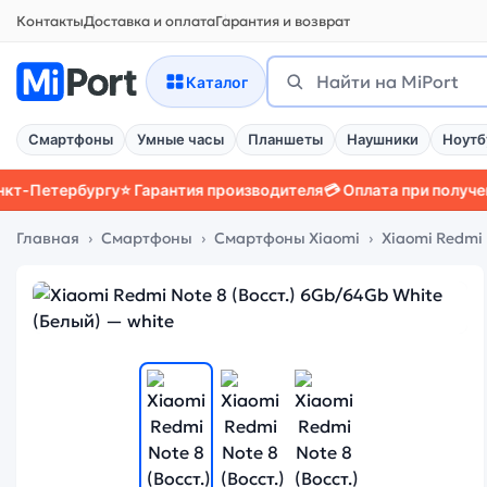
Контакты
Доставка и оплата
Гарантия и возврат
Поиск
Найти
Каталог
Смартфоны
Умные часы
Планшеты
Наушники
Ноутб
ербургу
⭐ Гарантия производителя
💳 Оплата при получении
📱 З
Главная
Смартфоны
Смартфоны Xiaomi
Xiaomi Redmi 