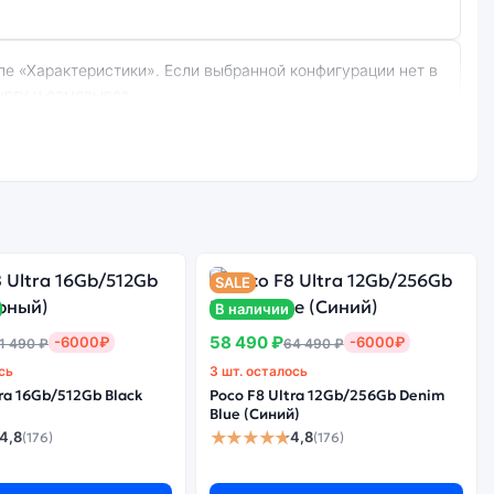
ургу и самовывоз.
й):
Стоимость
смартфона Xiaomi
е качество
Redmi Note 8
борки
SALE
(Восст.) 6Gb/64Gb
В наличии
White (Белый)
58 490 ₽
-6000₽
-6000₽
1 490 ₽
64 490 ₽
сь
3 шт. осталось
ra 16Gb/512Gb Black
Poco F8 Ultra 12Gb/256Gb Denim
арантируется.
Blue (Синий)
★★★★★
4,8
4,8
(176)
(176)