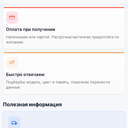
Существует китайская и глобальная версия
смартфона Xiaomi Mi Play (Восст.) 6Gb/128Gb Gold
(Золотой). Мы рекомендуем выбирать глобальной
версию — она полностью адаптирована и
Оплата при получении
поддерживает все сервисы. Китайская версия может
стоить дешевле, но корректная работа сервисов не
Наличными или картой. Рассрочка/частичная предоплата по
гарантируется.
желанию
Быстро отвечаем
Подберём модель, цвет и память, поможем перенести
данные
Полезная информация