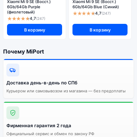
Xiaomi Mi 9 SE (Восст.)
Xiaomi Mi 9 SE (Восст.)
сроки. Доступна экспресс-доставка по Санкт-
6Gb/64Gb Purple
6Gb/64Gb Blue (Синий)
Петербургу и самовывоз.
(фиолетовый)
★★★★★
4,7
(247)
★★★★★
4,7
(247)
В корзину
В корзину
Почему стоит купить смартфон
Xiaomi Mi Play (Восст.) 6Gb/128Gb
Gold (Золотой):
Почему MiPort
Энергоемкий
Процессор
аккумулятор
Качественный экран
Системная оболочка
Доставка день-в-день по СПб
Огромный выбор
Высокое качество
Курьером или самовывозом из магазина — без предоплаты
цветов и моделей
сборки
Стоимость смартфона
Xiaomi Mi Play (Восст.)
6Gb/128Gb Gold
(Золотой)
Фирменная гарантия 2 года
Официальный сервис и обмен по закону РФ