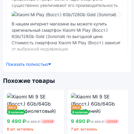
существенно увеличивают его производительность
Фото модели Xiaomi Mi Play (Восст.)
В нашем интернет-магазине вы можете купить
оригинальный смартфон Xiaomi Mi Play (Восст.)
6Gb/128Gb Gold (Золотой) по выгодной цене.
Стоимость смартфона Xiaomi Mi Play (Восст.) зависит
от выбранной модификации.
смартфон Xiaomi Mi Play (Восст.) 6Gb/128Gb Gold
Показать полностью
(Золотой) — удачное сочетание цены,
производительности и дизайна. Модель доступна в
разных конфигурациях и цветах — выбирайте под
Похожие товары
свои задачи.
Ознакомиться с детальными характеристиками
SALE
SALE
Xiaomi Mi Play (Восст.) 6Gb/128Gb Gold (Золотой)
В наличии
В наличии
можно ниже, в разделе «Характеристики». Если
9 490 ₽
9 490 ₽
12 490 ₽
-3000₽
12 490 ₽
-3000₽
выбранной конфигурации нет в наличии — оформите
6 шт. осталось
7 шт. осталось
заказ на сайте, и мы привезём её в кратчайшие