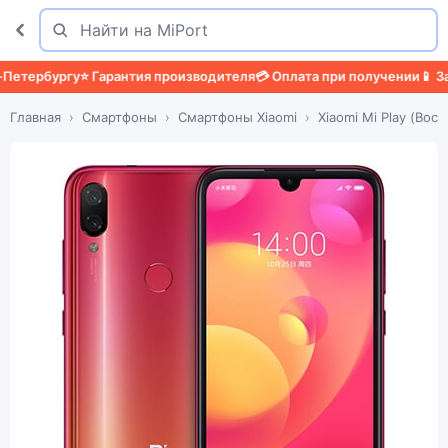
Поиск
Найти
ербургу
⭐ Гарантия производителя
💳 Оплата при получении
📱 Защит
Главная
Смартфоны
Смартфоны Xiaomi
Xiaomi Mi Play (Восст