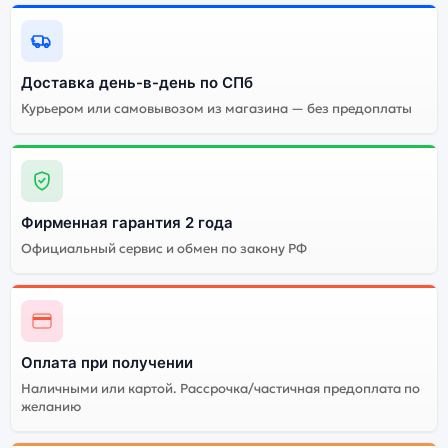
Энергоемкий
Процессор
аккумулятор
Качественный экран
Системная оболочка
Доставка день-в-день по СПб
Огромный выбор
Высокое качество
Курьером или самовывозом из магазина — без предоплаты
цветов и моделей
сборки
Стоимость смартфона
Xiaomi 13 Lite (Восст.)
8Gb/256Gb Black
(Чёрный)
Фирменная гарантия 2 года
Официальный сервис и обмен по закону РФ
Существует китайская и глобальная версия
смартфона Xiaomi 13 Lite (Восст.) 8Gb/256Gb Black
(Чёрный). Мы рекомендуем выбирать глобальной
версию — она полностью адаптирована и
Оплата при получении
поддерживает все сервисы. Китайская версия может
стоить дешевле, но корректная работа сервисов не
Наличными или картой. Рассрочка/частичная предоплата по
гарантируется.
желанию