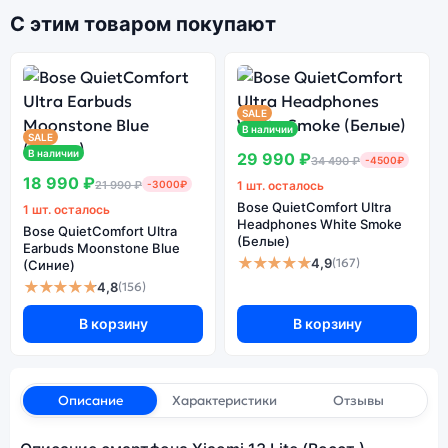
С этим товаром покупают
SALE
В наличии
SALE
В наличии
29 990 ₽
34 490 ₽
-4500₽
18 990 ₽
21 990 ₽
-3000₽
1 шт. осталось
Bose QuietComfort Ultra
1 шт. осталось
Headphones White Smoke
Bose QuietComfort Ultra
(Белые)
Earbuds Moonstone Blue
★★★★★
4,9
(167)
(Синие)
★★★★★
4,8
(156)
В корзину
В корзину
Описание
Характеристики
Отзывы