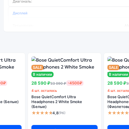
Диагональ:
Дисплей
Технология:
A
Процессор
Процессор:
Mediatek Helio G95 2 x 2.05 ГГц + 6 
Количество ядер:
SALE
SALE
В наличии
В наличии
28 590 ₽
28 590 ₽
00₽
-4500₽
33 090 ₽
3
4 шт. осталось
4 шт. остал
Bose QuietComfort Ultra
Bose QuietC
e (Белые)
Headphones 2 White Smoke
Headphones 
(Белые)
(Фиолетов
★★★★★
★★★★★
4,8
(96)