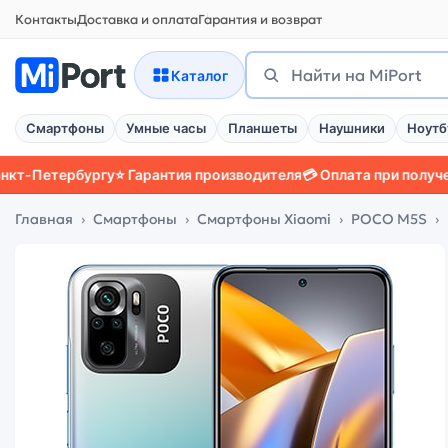
Контакты
Доставка и оплата
Гарантия и возврат
Поиск
Найти
Каталог
Смартфоны
Умные часы
Планшеты
Наушники
Ноутб
ербургу
⭐ Гарантия производителя
💳 Оплата при получении
📱 З
Главная
Смартфоны
Смартфоны Xiaomi
POCO M5S