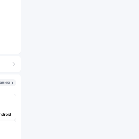
санию
ndroid