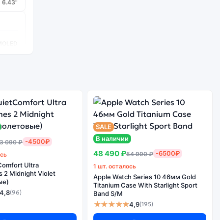
6.43"
MOLED
x 2 ГГц
8
SALE
В наличии
-4500₽
3 090 ₽
48 490 ₽
-6500₽
54 990 ₽
ось
omfort Ultra
1 шт. осталось
2 Midnight Violet
Apple Watch Series 10 46мм Gold
ые)
Titanium Case With Starlight Sport
4,8
(96)
Band S/M
★★★★★
4,9
(195)