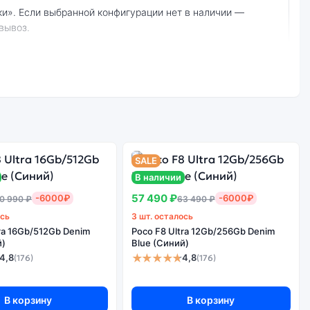
вывоз.
Стоимость
е качество
смартфона POCO
борки
M5S 8Gb/256Gb
Blue (Синий)
SALE
В наличии
57 490 ₽
-6000₽
-6000₽
0 990 ₽
63 490 ₽
ось
3 шт. осталось
tra 16Gb/512Gb Denim
Poco F8 Ultra 12Gb/256Gb Denim
й)
Blue (Синий)
★★★★★
4,8
4,8
(176)
(176)
В корзину
В корзину