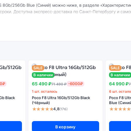
 сроки. Доступна экспресс-доставка по Санкт-Петербургу и само
5S 8Gb/256Gb Blue (Синий):
енный
Системная
Огромный выбор
Высоко
н
оболочка
цветов и моделей
с
SALE
SALE
В наличии
В наличии
65 490 ₽
64 990 ₽
00₽
-6000₽
71 490 ₽
7
ть дешевле, но корректная работа сервисов не гарантируется.
1 шт. осталось
6 шт. остал
Gb Black
Poco F8 Ultra 16Gb/512Gb Black
Poco F8 Ul
(Чёрный)
Blue (Сини
★★★★★
★★★★★
4,8
(176)
В корзину