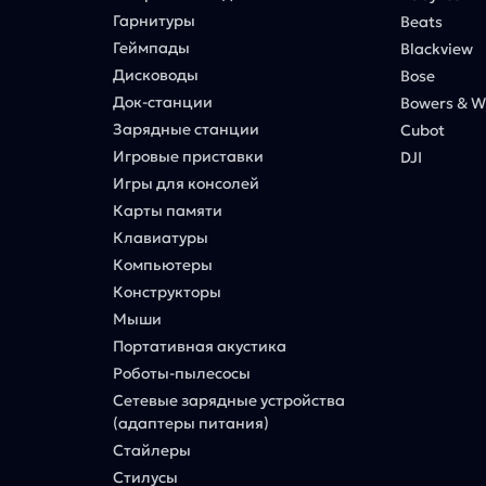
Гарнитуры
Beats
Геймпады
Blackview
Дисководы
Bose
Док-станции
Bowers & Wi
Зарядные станции
Cubot
Игровые приставки
DJI
Игры для консолей
Карты памяти
Клавиатуры
Компьютеры
Конструкторы
Мыши
Портативная акустика
Роботы-пылесосы
Сетевые зарядные устройства
(адаптеры питания)
Стайлеры
Стилусы