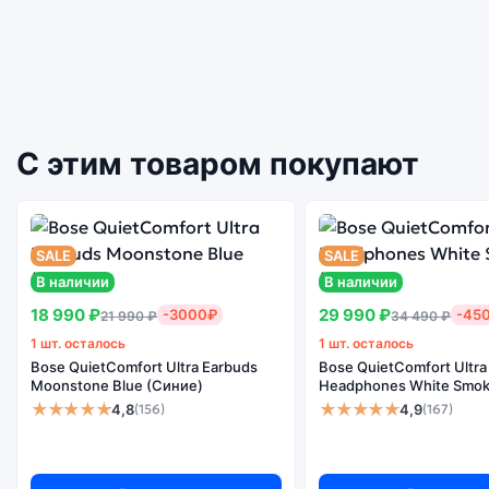
С этим товаром покупают
SALE
SALE
В наличии
В наличии
18 990 ₽
29 990 ₽
-3000₽
-45
21 990 ₽
34 490 ₽
1 шт. осталось
1 шт. осталось
Bose QuietComfort Ultra Earbuds
Bose QuietComfort Ultra
Moonstone Blue (Синие)
Headphones White Smok
★★★★★
★★★★★
4,8
4,9
(156)
(167)