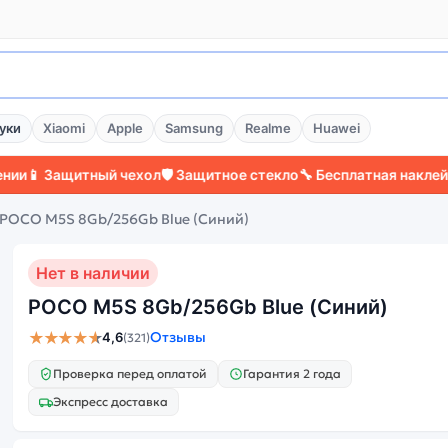
уки
Xiaomi
Apple
Samsung
Realme
Huawei
ащитный чехол
🛡️ Защитное стекло
🔧 Бесплатная наклейка стекл
POCO M5S 8Gb/256Gb Blue (Синий)
Нет в наличии
POCO M5S 8Gb/256Gb Blue (Синий)
★★★★★
Отзывы
4,6
(321)
Проверка перед оплатой
Гарантия 2 года
Экспресс доставка