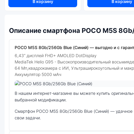
В корзину
В корзину
Описание смартфона POCO M5S 8Gb/2
POCO M5S 8Gb/256Gb Blue (Синий) — выгодно и с гарант
6,43” дисплей FHD+ AMOLED DotDisplay
MediaTek Helio G95 - Высокопроизводительный восьмияд
64 Мп,квадрокамера с ИИ, Ультраширокоугольный и мак
Аккумулятор 5000 мАч
Фото модели POCO M5S
В нашем интернет-магазине вы можете купить оригинальный смартфон POCO M5S 8Gb/256Gb Blue (Синий) по выгодной цене. Стоимость смартфона POCO M5S зависит от
выбранной модификации.
смартфон POCO M5S 8Gb/256Gb Blue (Синий) — удачное сочетание цены, производительности и дизайна. Модель доступна в разных конфигурациях и цветах — выбирайте под
свои задачи.