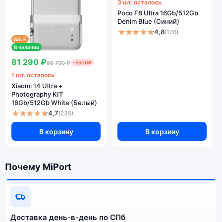
3 шт. осталось
Poco F8 Ultra 16Gb/512Gb
Denim Blue (Синий)
★★★★★
4,8
(176)
SALE
В наличии
81 290 ₽
86 790 ₽
-5500₽
1 шт. осталось
Xiaomi 14 Ultra +
Photography KIT
16Gb/512Gb White (Белый)
★★★★★
4,7
(235)
В корзину
В корзину
Почему MiPort
Доставка день-в-день по СПб