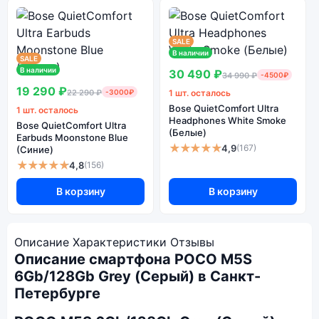
SALE
В наличии
SALE
В наличии
30 490 ₽
34 990 ₽
-4500₽
19 290 ₽
22 290 ₽
-3000₽
1 шт. осталось
Bose QuietComfort Ultra
1 шт. осталось
Headphones White Smoke
Bose QuietComfort Ultra
(Белые)
Earbuds Moonstone Blue
★★★★★
4,9
(167)
(Синие)
★★★★★
4,8
(156)
В корзину
В корзину
Описание
Характеристики
Отзывы
Описание смартфона POCO M5S
6Gb/128Gb Grey (Серый) в Санкт-
Петербурге