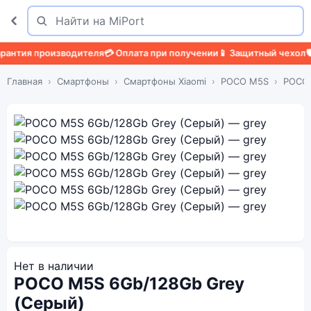
Поиск
Найти
ия производителя
💳 Оплата при получении
📱 Защитный чехол
🛡️ За
Главная
Смартфоны
Смартфоны Xiaomi
POCO M5S
POCO 
Нет в наличии
POCO M5S 6Gb/128Gb Grey
(Серый)