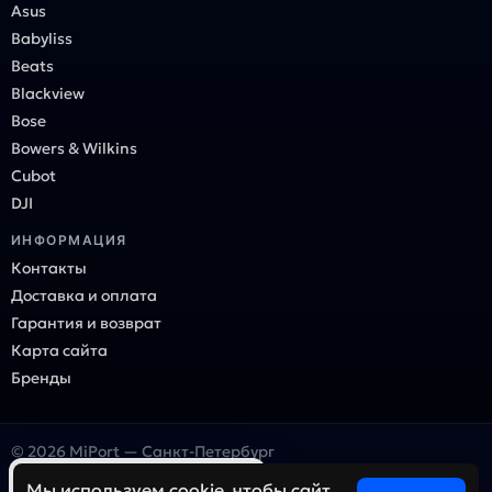
Asus
Babyliss
Beats
Blackview
Bose
Bowers & Wilkins
Cubot
DJI
ИНФОРМАЦИЯ
Контакты
Доставка и оплата
Гарантия и возврат
Карта сайта
Бренды
© 2026 MiPort — Санкт-Петербург
Онлайн-магазин электроники и гаджетов
×
Ваш город — Санкт-Петербург?
Мы используем cookie, чтобы сайт