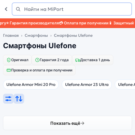
Поиск
Найти
у
⭐ Гарантия производителя
💳 Оплата при получении
📱 Защитный че
Главная
Смартфоны
Смартфоны Ulefone
Смартфоны Ulefone
Оригинал
Гарантия 2 года
Доставка 1 день
Проверка и оплата при получении
Ulefone Armor Mini 20 Pro
Ulefone Armor 23 Ultra
Ulefone 
Показать ещё