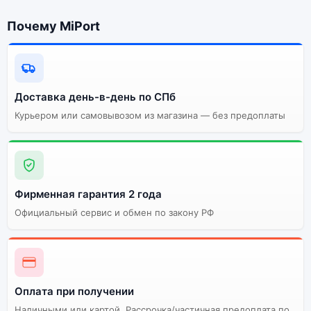
SIM+eSIM) 8Gb/256Gb Lavender
(Лаванда):
Почему MiPort
Энергоемкий
Процессор
аккумулятор
Качественный экран
Системная оболочка
Доставка день-в-день по СПб
Курьером или самовывозом из магазина — без предоплаты
Огромный выбор
Высокое качество
цветов и моделей
сборки
Стоимость смартфона
Samsung Galaxy Z Flip5
(nano SIM+eSIM)
Фирменная гарантия 2 года
8Gb/256Gb Lavender
Официальный сервис и обмен по закону РФ
(Лаванда)
Существует не оригинальная и оригинальная
версия смартфона Samsung Galaxy Z Flip5 (nano
SIM+eSIM) 8Gb/256Gb Lavender (Лаванда). Мы
Оплата при получении
рекомендуем выбирать оригинальной версию —
Наличными или картой. Рассрочка/частичная предоплата по