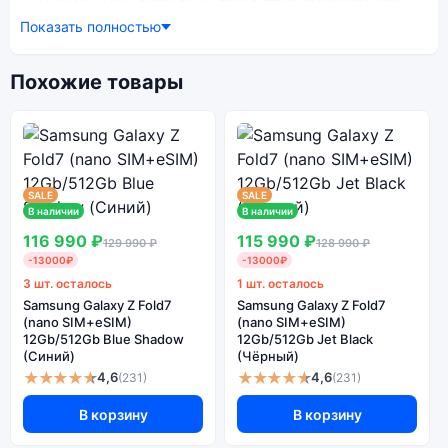
Показать полностью
смартфон Samsung Galaxy Z Flip5 (nano SIM+eSIM)
8Gb/256Gb Lavender (Лаванда) — удачное
сочетание цены, производительности и дизайна.
Похожие товары
Модель доступна в разных конфигурациях и цветах
— выбирайте под свои задачи.
Ознакомиться с детальными характеристиками
SALE
SALE
Samsung Galaxy Z Flip5 (nano SIM+eSIM) 8Gb/256Gb
В наличии
В наличии
Lavender (Лаванда) можно ниже, в разделе
116 990 ₽
115 990 ₽
129 990 ₽
128 990 ₽
«Характеристики». Если выбранной конфигурации
-13000₽
-13000₽
нет в наличии — оформите заказ на сайте, и мы
3 шт. осталось
1 шт. осталось
привезём её в кратчайшие сроки. Доступна
Samsung Galaxy Z Fold7
Samsung Galaxy Z Fold7
экспресс-доставка по Санкт-Петербургу и
(nano SIM+eSIM)
(nano SIM+eSIM)
самовывоз.
12Gb/512Gb Blue Shadow
12Gb/512Gb Jet Black
(Синий)
(Чёрный)
★★★★★
★★★★★
4,6
4,6
(231)
(231)
Почему стоит купить смартфон
В корзину
В корзину
Samsung Galaxy Z Flip5 (nano