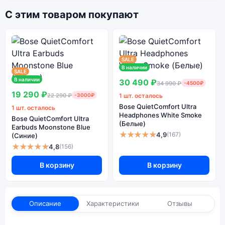
С этим товаром покупают
SALE
В наличии
SALE
В наличии
30 490 ₽
34 990 ₽
-4500₽
19 290 ₽
22 290 ₽
-3000₽
1 шт. осталось
Bose QuietComfort Ultra
1 шт. осталось
Headphones White Smoke
Bose QuietComfort Ultra
(Белые)
Earbuds Moonstone Blue
★★★★★
4,9
(167)
(Синие)
★★★★★
4,8
(156)
В корзину
В корзину
Описание
Характеристики
Отзывы