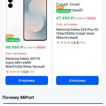
SALE
В наличии
47 490 ₽
53 990 ₽
-6500₽
3 шт. осталось
Samsung Galaxy S24 Plus 5G
12Gb/256Gb Cobalt Violet
SALE
(Фиолетовый)
В наличии
★★★★★
4,6
(184)
48 990 ₽
55 490 ₽
-6500₽
3 шт. осталось
Samsung Galaxy S25 FE
(nano SIM+eSIM)
8Gb/512Gb White (Белый)
★★★★★
4,8
(192)
В корзину
В корзину
Почему MiPort