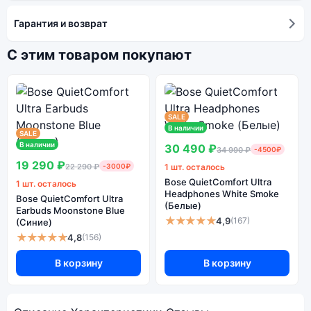
Гарантия и возврат
С этим товаром покупают
SALE
В наличии
SALE
В наличии
30 490 ₽
34 990 ₽
-4500₽
19 290 ₽
22 290 ₽
-3000₽
1 шт. осталось
Bose QuietComfort Ultra
1 шт. осталось
Headphones White Smoke
Bose QuietComfort Ultra
(Белые)
Earbuds Moonstone Blue
★★★★★
4,9
(167)
(Синие)
★★★★★
4,8
(156)
В корзину
В корзину