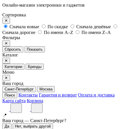
Онлайн-магазин электроники и гаджетов
Сортировка
✕
Сначала новые
По скидке
Сначала дешёвые
Сначала дорогие
По имени A–Z
По имени Z–A
Фильтры
✕
Сбросить
Показать
Каталог
✕
Категории
Бренды
Меню
✕
Ваш город
Санкт-Петербург
Москва
Контакты
Гарантия и возврат
Оплата и доставка
Поиск
Карта сайта
Корзина
📍
Ваш город — Санкт-Петербург?
Да
Нет, выбрать другой