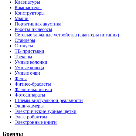
Клавиатуры
Компьютеры
Конструкторы
Мыши
Портативная акустика
Роботы-пылесосы
Сетевые зарядные устройства (адаптеры питания)
Стайлеры
Стилусы
ТВ-приставки
Трекеры
Умные колонки
Умные кольца
Умные очки
Фены
Фитнес-браслеты
Флэш-накопители
Фотоаппараты
Шлемы виртуальной реальности
Экшн-камеры
Электрические зубные щетки
Электробритвы
Электронные книги
Бренды