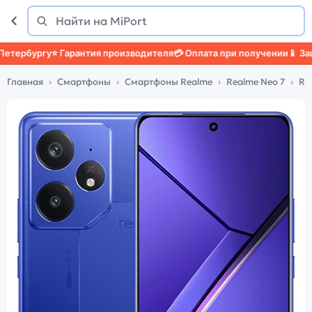
Поиск
Найти
рбургу
⭐ Гарантия производителя
💳 Оплата при получении
📱 Защит
Главная
Смартфоны
Смартфоны Realme
Realme Neo 7
Re