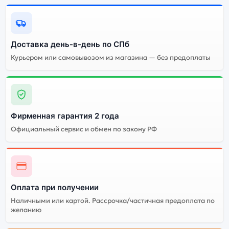
Качественный экран
Системная оболочка
Огромный выбор
Высокое качество
Доставка день-в-день по СПб
цветов и моделей
сборки
Курьером или самовывозом из магазина — без предоплаты
Стоимость смартфона
Realme Neo 7
16Gb/512Gb Blue
(Синий)
Фирменная гарантия 2 года
Существует китайская и глобальная версия
Официальный сервис и обмен по закону РФ
смартфона Realme Neo 7 16Gb/512Gb Blue (Синий).
Мы рекомендуем выбирать глобальной версию — она
полностью адаптирована и поддерживает все
сервисы. Китайская версия может стоить дешевле,
но корректная работа сервисов не гарантируется.
Оплата при получении
Наличными или картой. Рассрочка/частичная предоплата по
желанию