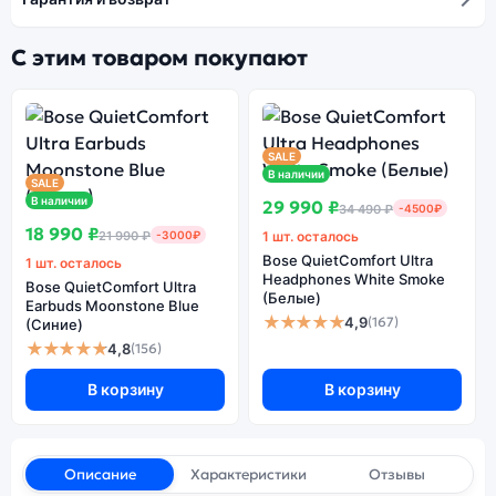
С этим товаром покупают
SALE
В наличии
SALE
В наличии
29 990 ₽
34 490 ₽
-4500₽
18 990 ₽
21 990 ₽
-3000₽
1 шт. осталось
Bose QuietComfort Ultra
1 шт. осталось
Headphones White Smoke
Bose QuietComfort Ultra
(Белые)
Earbuds Moonstone Blue
★★★★★
4,9
(167)
(Синие)
★★★★★
4,8
(156)
В корзину
В корзину
Описание
Характеристики
Отзывы