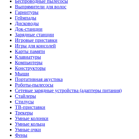
Беспроводные пылесосы
Выпрямители для волос
Гарнитуры
Геймпады
Дисководы
Док-станции
Зарядные станции
Игровые приставки
Игры для консолей
Карты памяти
Клавиатуры
Компьютеры
Конструкторы
Мыши
Портативная акустика
Роботы-пылесосы
Сетевые зарядные устройства (адаптеры питания)
Стайлеры
Стилусы
ТВ-приставки
Трекеры
Умные колонки
Умные кольца
Умные очки
Фены