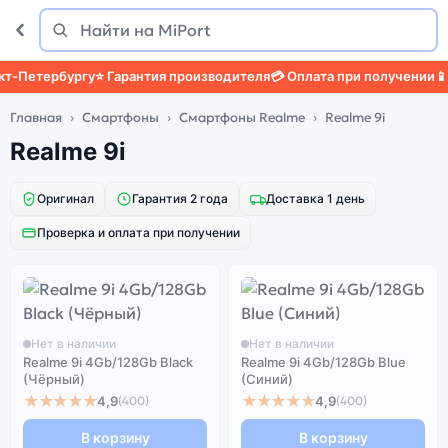
Поиск
Найти
-Петербургу
⭐ Гарантия производителя
💳 Оплата при получении
📱 З
Главная
Смартфоны
Смартфоны Realme
Realme 9i
Realme 9i
Оригинал
Гарантия 2 года
Доставка 1 день
Проверка и оплата при получении
Нет в наличии
Нет в наличии
Realme 9i 4Gb/128Gb Black
Realme 9i 4Gb/128Gb Blue
(Чёрный)
(Синий)
★★★★★
★★★★★
4,9
4,9
(400)
(400)
В корзину
В корзину