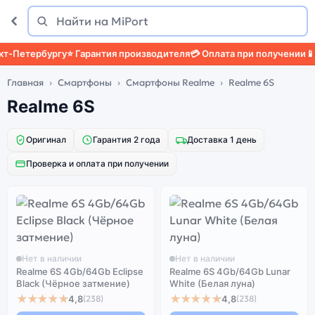
Поиск
Найти
-Петербургу
⭐ Гарантия производителя
💳 Оплата при получении
📱 З
Главная
Смартфоны
Смартфоны Realme
Realme 6S
Realme 6S
Оригинал
Гарантия 2 года
Доставка 1 день
Проверка и оплата при получении
Нет в наличии
Нет в наличии
Realme 6S 4Gb/64Gb Eclipse
Realme 6S 4Gb/64Gb Lunar
Black (Чёрное затмение)
White (Белая луна)
★★★★★
★★★★★
4,8
4,8
(238)
(238)