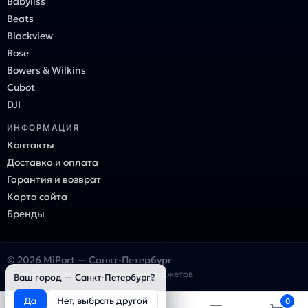
Babyliss
Beats
Blackview
Bose
Bowers & Wilkins
Cubot
DJI
ИНФОРМАЦИЯ
Контакты
Доставка и оплата
Гарантия и возврат
Карта сайта
Бренды
© 2026 MiPort — Санкт-Петербург
Онлайн-магазин электроники и гаджетов
×
Ваш город — Санкт-Петербург?
Да
Нет, выбрать другой
0