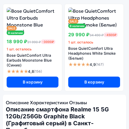
SALE
В наличии
SALE
В наличии
29 990 ₽
34 490 ₽
-4500₽
18 990 ₽
21 990 ₽
-3000₽
1 шт. осталось
Bose QuietComfort Ultra
1 шт. осталось
Headphones White Smoke
Bose QuietComfort Ultra
(Белые)
Earbuds Moonstone Blue
★★★★★
4,9
(167)
(Синие)
★★★★★
4,8
(156)
В корзину
В корзину
Описание
Характеристики
Отзывы
Описание смартфона Realme 15 5G
12Gb/256Gb Graphite Black
(Графитовый серый) в Санкт-