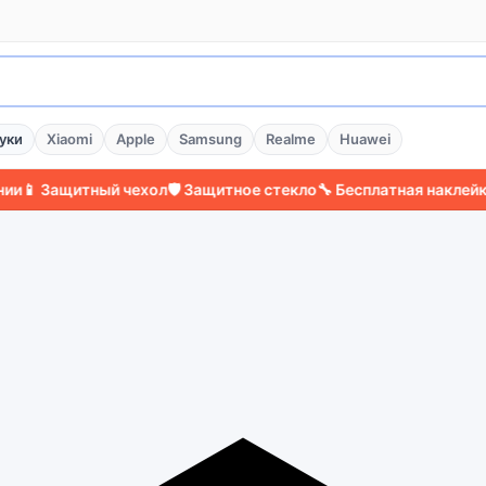
уки
Xiaomi
Apple
Samsung
Realme
Huawei
ащитный чехол
🛡️ Защитное стекло
🔧 Бесплатная наклейка стекл