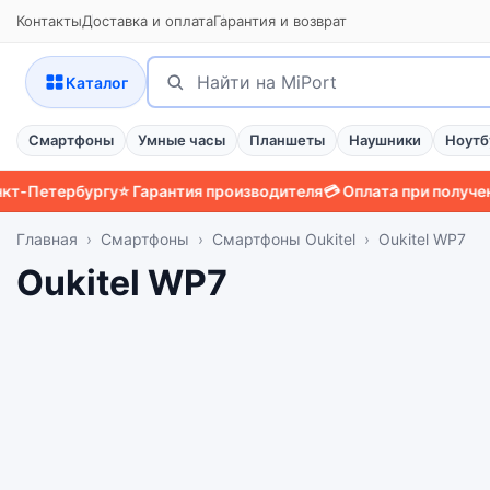
Контакты
Доставка и оплата
Гарантия и возврат
Поиск
Найти
Каталог
Смартфоны
Умные часы
Планшеты
Наушники
Ноутб
ербургу
⭐ Гарантия производителя
💳 Оплата при получении
📱 З
Главная
Смартфоны
Смартфоны Oukitel
Oukitel WP7
Oukitel WP7