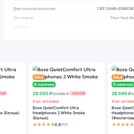
Диагональ/разрешение:
7.82"/2440*2268(2K
Тип стекла:
Flexi-fluid 
Частота:
Второй экран
Диагональ/разрешение:
6.31"/2484*1116(2K
Тип стекла:
Super Fluid 
Частота:
SALE
SALE
Процессор
В наличии
В наличии
28 590 ₽
28 590 ₽
00₽
-4500₽
33 090 ₽
3
Процессор:
Qualcomm® Snapdragon™ 8
4 шт. осталось
4 шт. остал
Количество ядер:
Bose QuietComfort Ultra
Bose QuietC
e (Белые)
Headphones 2 White Smoke
Headphones 
(Белые)
(Фиолетов
★★★★★
★★★★★
4,8
(96)