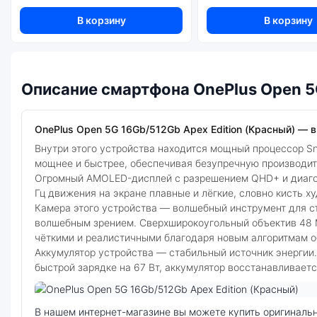
В корзину
В корзину
Описание смартфона OnePlus Open 5
OnePlus Open 5G 16Gb/512Gb Apex Edition (Красный) — вы
Внутри этого устройства находится мощный процессор Sna
мощнее и быстрее, обеспечивая безупречную производит
Огромный AMOLED-дисплей с разрешением QHD+ и диагон
Гц движения на экране плавные и лёгкие, словно кисть 
Камера этого устройства — волшебный инструмент для с
волшебным зрением. Сверхширокоугольный объектив 48 МП
чёткими и реалистичными благодаря новым алгоритмам о
Аккумулятор устройства — стабильный источник энергии.
быстрой зарядке на 67 Вт, аккумулятор восстанавливает
Фото модели OnePlus Open 5G
В нашем интернет-магазине вы можете купить оригинальный смартфон OnePlus Open 5G 16Gb/512Gb Apex Edition (Красный) по выгодной цене. Стоимость смартфона OnePlus Open