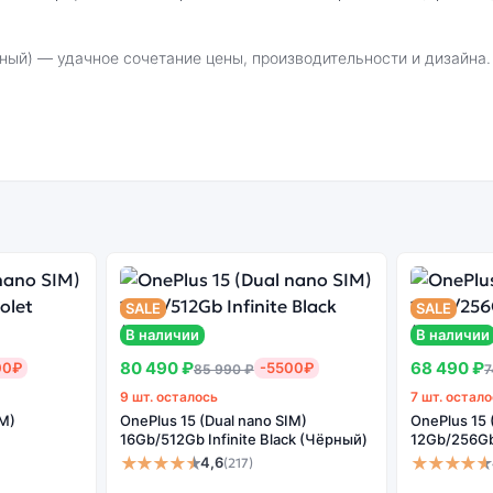
 кратчайшие сроки. Доступна экспресс-доставка по Санкт-Петерб
 Open 5G 16Gb/512Gb Apex Edition (Красный
SALE
SALE
В наличии
В наличии
енный
Системная
Огромный выбор
Высоко
80 490 ₽
68 490 ₽
00₽
-5500₽
н
оболочка
85 990 ₽
цветов и моделей
с
7
9 шт. осталось
7 шт. остал
IM)
OnePlus 15 (Dual nano SIM)
OnePlus 15 
16Gb/512Gb Infinite Black (Чёрный)
12Gb/256Gb 
★★★★★
★★★★★
4,6
(217)