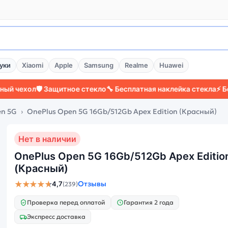
уки
Xiaomi
Apple
Samsung
Realme
Huawei
ол
🛡️ Защитное стекло
🔧 Бесплатная наклейка стекла
⚡ Более 20
en 5G
OnePlus Open 5G 16Gb/512Gb Apex Edition (Красный)
Нет в наличии
OnePlus Open 5G 16Gb/512Gb Apex Editio
(Красный)
★★★★★
Отзывы
4,7
(239)
Проверка перед оплатой
Гарантия 2 года
Экспресс доставка