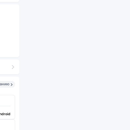
санию
ndroid