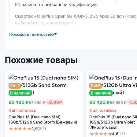
5G зависит от выбранной модификации.
смартфон OnePlus Open 5G 16Gb/512Gb Apex Edition (Красный) — удачное сочетание цены, производительности и дизайна. Модель доступна в разных конфигурациях и цветах —
выбирайте под свои задачи.
Показать полностью
Ознакомиться с детальными характеристиками OnePlus Open 5G 16Gb/512Gb Apex Edition (Красный) можно ниже, в разделе «Характеристики». Если выбранной конфигурации нет в
наличии — оформите заказ на сайте, и мы привезём её в
Похожие товары
Почему стоит купить смартфон OnePlus
SALE
SALE
В наличии
В наличии
Энергоемкий
Качеств
Процессор
82 490 ₽
80 490 ₽
-5500₽
-55
аккумулятор
87 990 ₽
85 990 ₽
экра
3 шт. осталось
3 шт. осталось
OnePlus 15 (Dual nano SIM)
OnePlus 15 (Dual nano S
16Gb/512Gb Sand Storm (Бежевый)
16Gb/512Gb Ultra Violet
(Фиолетовый)
★★★★★
4,6
(217)
Существует китайская и глобальная версия смартфона OnePlus Open 5G 16Gb/512Gb Apex Edition (Красный). Мы рекомендуем выбирать глобальной версию — она полностью
★★★★★
4,6
(217)