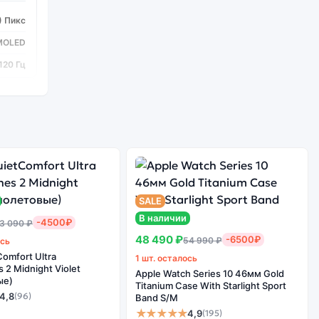
) Пикс
AMOLED
120 Гц
) Пикс
AMOLED
120 Гц
SALE
В наличии
-4500₽
3 090 ₽
 Gen 2
48 490 ₽
-6500₽
54 990 ₽
ось
8
omfort Ultra
1 шт. осталось
2 Midnight Violet
Apple Watch Series 10 46мм Gold
ые)
Titanium Case With Starlight Sport
4,8
(96)
Band S/M
★★★★★
4,9
(195)