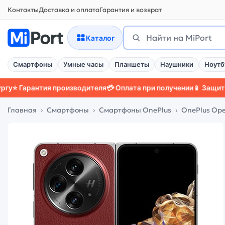
Контакты
Доставка и оплата
Гарантия и возврат
Поиск
Найти
Каталог
Смартфоны
Умные часы
Планшеты
Наушники
Ноутб
рантия производителя
💳 Оплата при получении
📱 Защитный чех
Главная
Смартфоны
Смартфоны OnePlus
OnePlus Op