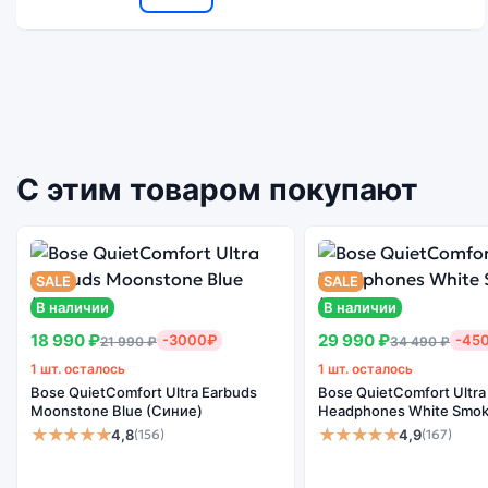
С этим товаром покупают
SALE
SALE
В наличии
В наличии
18 990 ₽
29 990 ₽
-3000₽
-45
21 990 ₽
34 490 ₽
1 шт. осталось
1 шт. осталось
Bose QuietComfort Ultra Earbuds
Bose QuietComfort Ultra
Moonstone Blue (Синие)
Headphones White Smok
★★★★★
★★★★★
4,8
4,9
(156)
(167)