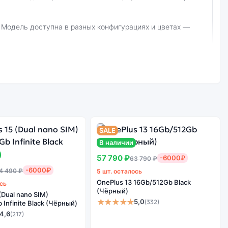
ургу и самовывоз.
):
SALE
В наличии
Стоимость
смартфона
57 790 ₽
-6000₽
63 790 ₽
е качество
OnePlus Open 5G
-6000₽
борки
4 490 ₽
5 шт. осталось
16Gb/512Gb Apex
OnePlus 13 16Gb/512Gb Black
ось
Edition (Красный)
(Чёрный)
(Dual nano SIM)
★★★★★
5,0
(332)
Infinite Black (Чёрный)
4,6
(217)