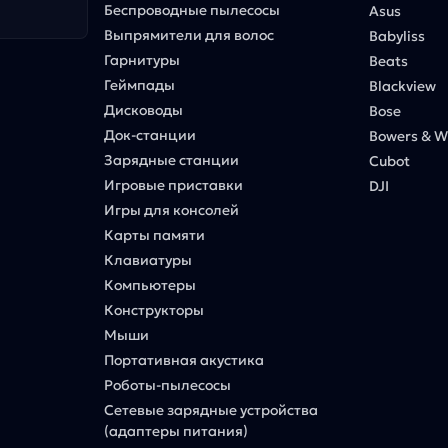
Беспроводные пылесосы
Asus
Выпрямители для волос
Babyliss
Гарнитуры
Beats
Геймпады
Blackview
Дисководы
Bose
Док-станции
Bowers & Wi
Зарядные станции
Cubot
Игровые приставки
DJI
Игры для консолей
Карты памяти
Клавиатуры
Компьютеры
Конструкторы
Мыши
Портативная акустика
Роботы-пылесосы
Сетевые зарядные устройства
(адаптеры питания)