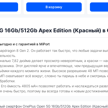
В корзину
G 16Gb/512Gb Apex Edition (Красный) в
годно и с гарантией в MiPort
pdragon 8 Gen 2. Он работает так быстро, что любые задачи вы
ельность.
алью 7,82 дюйма делает просмотр невероятным, а краски — на
художника. Этот дисплей ярче и впечатляюще, чем предыдущая ве
ъёмки каждого момента жизни. Высокое разрешение 48 МП позв
 охватывает всё вокруг, словно ты паришь в небе и смотришь н
бработки.
 Его ёмкость 4805 мАч позволяет работать и наслаждаться разв
ся очень быстро, поэтому вы всегда готовы к новым достижениям