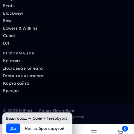
Beats
Blackview
Bose
Bowers & Wilkins
Cubot
DJI
ИНФОРМАЦИЯ
Контакты
Доставка и оплата
Гарантия и возврат
Карта сайта
Бренды
© 2026 MiPort — Санкт-Петербург
Онлайн-магазин электроники и гаджетов
×
Ваш город — Санкт-Петербург?
Да
Нет, выбрать другой
0