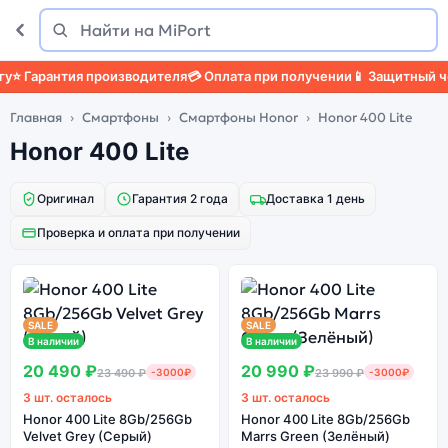
Поиск
Найти
⭐ Гарантия производителя
💳 Оплата при получении
📱 Защитный чех
Главная
Смартфоны
Смартфоны Honor
Honor 400 Lite
Honor 400 Lite
Оригинал
Гарантия 2 года
Доставка 1 день
Проверка и оплата при получении
SALE
SALE
В наличии
В наличии
20 490 ₽
20 990 ₽
23 490 ₽
-3000₽
23 990 ₽
-3000₽
3 шт. осталось
3 шт. осталось
Honor 400 Lite 8Gb/256Gb
Honor 400 Lite 8Gb/256Gb
Velvet Grey (Серый)
Marrs Green (Зелёный)