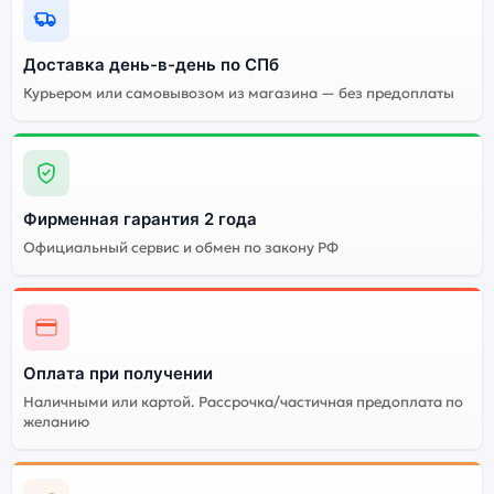
Качественный экран
Системная оболочка
Огромный выбор
Высокое качество
Доставка день-в-день по СПб
цветов и моделей
сборки
Курьером или самовывозом из магазина — без предоплаты
Стоимость смартфона
Google Pixel 7 Pro
12Gb/512Gb Snow
(Белый)
Фирменная гарантия 2 года
Существует китайская и глобальная версия
Официальный сервис и обмен по закону РФ
смартфона Google Pixel 7 Pro 12Gb/512Gb Snow
(Белый). Мы рекомендуем выбирать глобальной
версию — она полностью адаптирована и
поддерживает все сервисы. Китайская версия может
стоить дешевле, но корректная работа сервисов не
Оплата при получении
гарантируется.
Наличными или картой. Рассрочка/частичная предоплата по
желанию