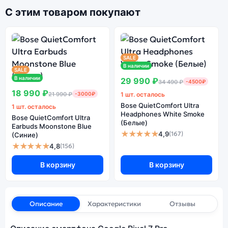
С этим товаром покупают
SALE
В наличии
SALE
В наличии
29 990 ₽
34 490 ₽
-4500₽
18 990 ₽
21 990 ₽
-3000₽
1 шт. осталось
Bose QuietComfort Ultra
1 шт. осталось
Headphones White Smoke
Bose QuietComfort Ultra
(Белые)
Earbuds Moonstone Blue
★★★★★
4,9
(167)
(Синие)
★★★★★
4,8
(156)
В корзину
В корзину
Описание
Характеристики
Отзывы