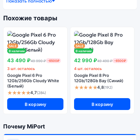
Показать полностью
разных конфигурациях и цветах — выбирайте под
свои задачи.
Похожие товары
Ознакомиться с детальными характеристиками
Google Pixel 7 Pro 12Gb/512Gb Snow (Белый) можно
ниже, в разделе «Характеристики». Если выбранной
SALE
SALE
конфигурации нет в наличии — оформите заказ на
В наличии
В наличии
сайте, и мы привезём её в кратчайшие сроки.
43 490 ₽
42 990 ₽
49 990 ₽
-6500₽
49 490 ₽
-6500₽
Доступна экспресс-доставка по Санкт-Петербургу и
3 шт. осталось
4 шт. осталось
самовывоз.
Google Pixel 6 Pro
Google Pixel 8 Pro
12Gb/256Gb Cloudy White
12Gb/128Gb Bay (Синий)
(Белый)
★★★★★
4,8
(192)
★★★★★
Почему стоит купить смартфон
4,7
(284)
Google Pixel 7 Pro 12Gb/512Gb Snow
В корзину
В корзину
(Белый):
Энергоемкий
Процессор
Почему MiPort
аккумулятор