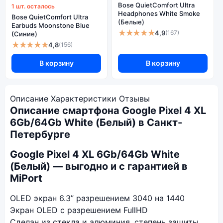
Bose QuietComfort Ultra
1 шт. осталось
Headphones White Smoke
Bose QuietComfort Ultra
(Белые)
Earbuds Moonstone Blue
★★★★★
4,9
(167)
(Синие)
★★★★★
4,8
(156)
В корзину
В корзину
Описание
Характеристики
Отзывы
Описание смартфона Google Pixel 4 XL
6Gb/64Gb White (Белый) в Санкт-
Петербурге
Google Pixel 4 XL 6Gb/64Gb White
(Белый) — выгодно и с гарантией в
MiPort
OLED экран 6.3” разрешением 3040 на 1440
Экран OLED с разрешением FullHD
Сделан из стекла и алюминия, степень защиты