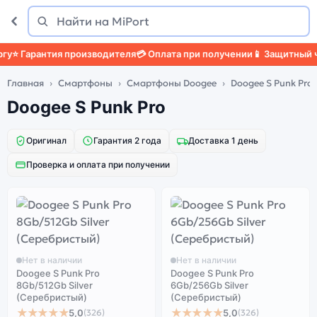
Поиск
Найти
⭐ Гарантия производителя
💳 Оплата при получении
📱 Защитный че
Главная
Смартфоны
Смартфоны Doogee
Doogee S Punk Pro
Doogee S Punk Pro
Оригинал
Гарантия 2 года
Доставка 1 день
Проверка и оплата при получении
Нет в наличии
Нет в наличии
Doogee S Punk Pro
Doogee S Punk Pro
8Gb/512Gb Silver
6Gb/256Gb Silver
(Серебристый)
(Серебристый)
★★★★★
★★★★★
5,0
5,0
(326)
(326)