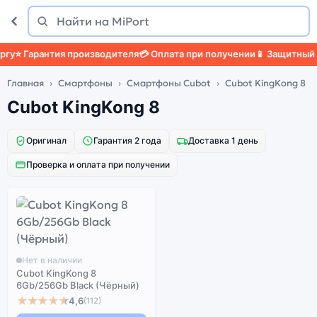
Поиск
Найти
у
⭐ Гарантия производителя
💳 Оплата при получении
📱 Защитный ч
Главная
Смартфоны
Смартфоны Cubot
Cubot KingKong 8
Cubot KingKong 8
Оригинал
Гарантия 2 года
Доставка 1 день
Проверка и оплата при получении
Нет в наличии
Cubot KingKong 8
6Gb/256Gb Black (Чёрный)
★★★★★
4,6
(112)