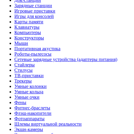
Док-станции
Зарядные станции
Игровые приставки
Игры для консолей
Карты памяти
Клавиатуры
Компьютеры
Конструкторы
Мыши
Портативная акустика
Роботы-пылесосы
Сетевые зарядные устройства (адаптеры питания)
Стайлеры
Стилусы
ТВ-приставки
Трекеры
Умные колонки
Умные кольца
Умные очки
Фены
Фитнес-браслеты
Флэш-накопители
Фотоаппараты
Шлемы виртуальной реальности
Экшн-камеры