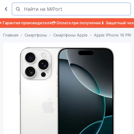
Поиск
Найти
рантия производителя
💳 Оплата при получении
📱 Защитный чехол
🛡
Главная
Смартфоны
Смартфоны Apple
Apple iPhone 16 PRO