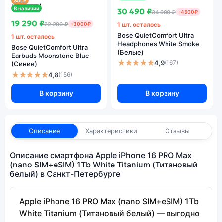
SALE
В наличии
30 490 ₽
34 990 ₽
-4500₽
19 290 ₽
22 290 ₽
-3000₽
1 шт. осталось
Bose QuietComfort Ultra
1 шт. осталось
Headphones White Smoke
Bose QuietComfort Ultra
(Белые)
Earbuds Moonstone Blue
★★★★★
4,9
(167)
(Синие)
★★★★★
4,8
(156)
В корзину
В корзину
Описание
Характеристики
Отзывы
Описание смартфона Apple iPhone 16 PRO Max
(nano SIM+eSIM) 1Tb White Titanium (Титановый
белый) в Санкт-Петербурге
Apple iPhone 16 PRO Max (nano SIM+eSIM) 1Tb
White Titanium (Титановый белый) — выгодно