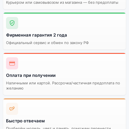
Курьером или самовывозом из магазина — без предоплаты
Качественный экран
Системная оболочка
Огромный выбор
Высокое качество
цветов и моделей
сборки
Стоимость смартфона
Фирменная гарантия 2 года
Apple iPhone 16 PRO Max
Официальный сервис и обмен по закону РФ
(nano SIM+eSIM) 1Tb
White Titanium
(Титановый белый)
Существует не оригинальная и оригинальная версия
Оплата при получении
смартфона Apple iPhone 16 PRO Max (nano SIM+eSIM)
Наличными или картой. Рассрочка/частичная предоплата по
1Tb White Titanium (Титановый белый). Мы
желанию
рекомендуем выбирать оригинальной версию — она
полностью адаптирована и поддерживает все
сервисы. Не оригинальная версия может стоить
дешевле, но корректная работа сервисов не
гарантируется.
Быстро отвечаем
Подберём модель, цвет и память, поможем перенести