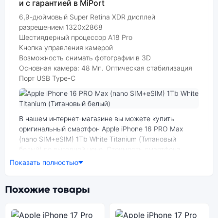
и с гарантией в MiPort
6,9-дюймовый Super Retina XDR дисплей
разрешением 1320x2868
Шестиядерный процессор A18 Pro
Кнопка управления камерой
Возможность снимать фотографии в 3D
Основная камера: 48 Мп. Оптическая стабилизация
Порт USB Type-C
Фото модели Apple iPhone 16 PRO Max
В нашем интернет-магазине вы можете купить
оригинальный смартфон Apple iPhone 16 PRO Max
(nano SIM+eSIM) 1Tb White Titanium (Титановый
белый) по выгодной цене. Стоимость смартфона
Apple iPhone 16 PRO Max зависит от выбранной
Показать полностью
модификации.
Похожие товары
смартфон Apple iPhone 16 PRO Max (nano SIM+eSIM)
1Tb White Titanium (Титановый белый) — удачное
сочетание цены, производительности и дизайна.