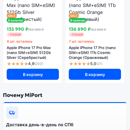
Модель доступна в разных конфигурациях и цветах
— выбирайте под свои задачи.
SALE
SALE
В наличии
В наличии
Ознакомиться с детальными характеристиками Apple
135 990 ₽
136 890 ₽
152 990 ₽
153 890 ₽
iPhone 16 PRO Max (nano SIM+eSIM) 1Tb White
-17000₽
-17000₽
Titanium (Титановый белый) можно ниже, в разделе
4 шт. осталось
7 шт. осталось
«Характеристики». Если выбранной конфигурации нет
Apple iPhone 17 Pro Max
Apple iPhone 17 Pro (nano
в наличии — оформите заказ на сайте, и мы привезём
(nano SIM+eSIM) 512Gb
SIM+eSIM) 1Tb Cosmic
её в кратчайшие сроки. Доступна экспресс-доставка
Silver (Серебристый)
Orange (Оранжевый)
★★★★★
★★★★★
по Санкт-Петербургу и самовывоз.
4,9
5,0
(200)
(21)
В корзину
В корзину
Почему стоит купить смартфон
Apple iPhone 16 PRO Max (nano
Почему MiPort
SIM+eSIM) 1Tb White Titanium
(Титановый белый):
Энергоемкий
Процессор
аккумулятор
Доставка день-в-день по СПб