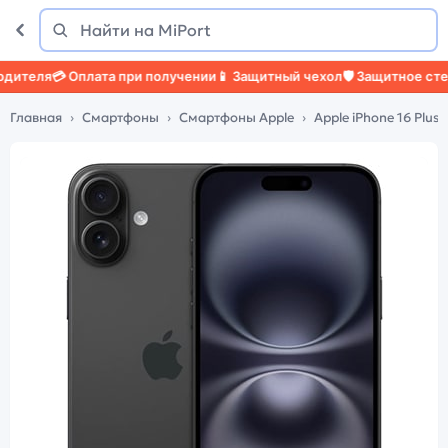
Поиск
Найти
теля
💳 Оплата при получении
📱 Защитный чехол
🛡️ Защитное стекло
Главная
Смартфоны
Смартфоны Apple
Apple iPhone 16 Plus