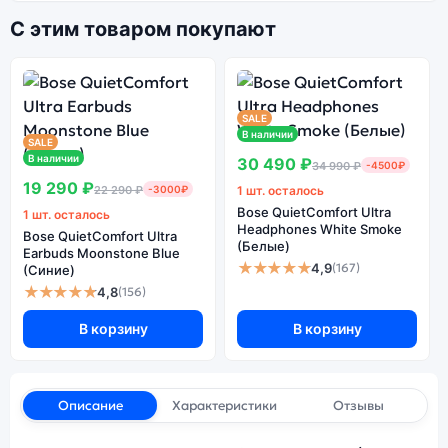
С этим товаром покупают
SALE
В наличии
SALE
В наличии
30 490 ₽
34 990 ₽
-4500₽
19 290 ₽
22 290 ₽
-3000₽
1 шт. осталось
Bose QuietComfort Ultra
1 шт. осталось
Headphones White Smoke
Bose QuietComfort Ultra
(Белые)
Earbuds Moonstone Blue
★★★★★
4,9
(167)
(Синие)
★★★★★
4,8
(156)
В корзину
В корзину
Описание
Характеристики
Отзывы