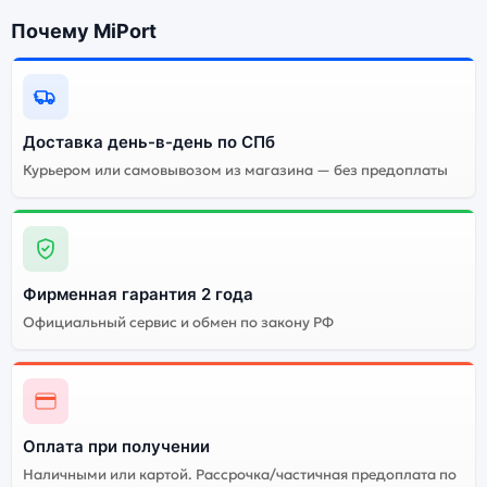
256Gb Black (Чёрный):
Почему MiPort
Энергоемкий
Процессор
аккумулятор
Качественный экран
Системная оболочка
Доставка день-в-день по СПб
Огромный выбор
Высокое качество
Курьером или самовывозом из магазина — без предоплаты
цветов и моделей
сборки
Стоимость смартфона
Apple iPhone 16 Plus
(Dual nano SIM) 256Gb
Black (Чёрный)
Фирменная гарантия 2 года
Официальный сервис и обмен по закону РФ
Существует не оригинальная и оригинальная версия
смартфона Apple iPhone 16 Plus (Dual nano SIM) 256Gb
Black (Чёрный). Мы рекомендуем выбирать
оригинальной версию — она полностью
Оплата при получении
адаптирована и поддерживает все сервисы. Не
оригинальная версия может стоить дешевле, но
Наличными или картой. Рассрочка/частичная предоплата по