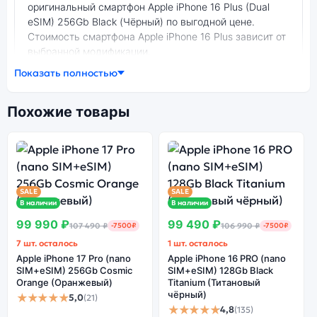
оригинальный смартфон Apple iPhone 16 Plus (Dual
eSIM) 256Gb Black (Чёрный) по выгодной цене.
Стоимость смартфона Apple iPhone 16 Plus зависит от
выбранной модификации.
Показать полностью
смартфон Apple iPhone 16 Plus (Dual eSIM) 256Gb
Black (Чёрный) — удачное сочетание цены,
производительности и дизайна. Модель доступна в
Похожие товары
разных конфигурациях и цветах — выбирайте под
свои задачи.
Ознакомиться с детальными характеристиками Apple
SALE
SALE
iPhone 16 Plus (Dual eSIM) 256Gb Black (Чёрный)
В наличии
В наличии
можно ниже, в разделе «Характеристики». Если
99 990 ₽
99 490 ₽
107 490 ₽
-7500₽
106 990 ₽
-7500₽
выбранной конфигурации нет в наличии — оформите
7 шт. осталось
1 шт. осталось
заказ на сайте, и мы привезём её в кратчайшие
Apple iPhone 17 Pro (nano
Apple iPhone 16 PRO (nano
сроки. Доступна экспресс-доставка по Санкт-
SIM+eSIM) 256Gb Cosmic
SIM+eSIM) 128Gb Black
Петербургу и самовывоз.
Orange (Оранжевый)
Titanium (Титановый
чёрный)
★★★★★
5,0
(21)
★★★★★
4,8
(135)