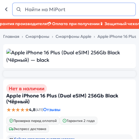
Поиск
Найти
тия производителя
💳 Оплата при получении
📱 Защитный чехол
🛡️
Главная
Смартфоны
Смартфоны Apple
Apple iPhone 16 Plus
Нет в наличии
Apple iPhone 16 Plus (Dual eSIM) 256Gb Black
(Чёрный)
★★★★★
Отзывы
4,8
(411)
Проверка перед оплатой
Гарантия 2 года
Экспресс доставка
👀
Сейчас этот товар смотрят
человек