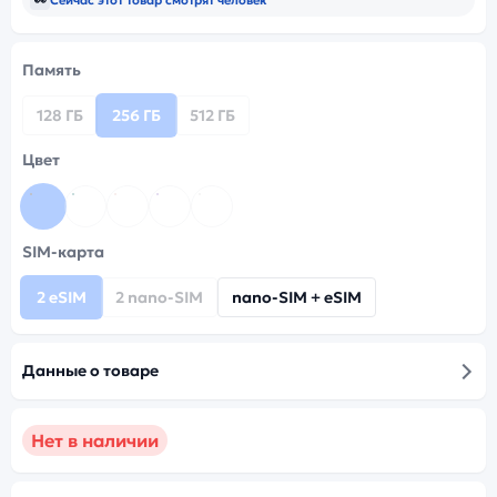
Память
128 ГБ
256 ГБ
512 ГБ
Цвет
SIM-карта
2 eSIM
2 nano-SIM
nano-SIM + eSIM
Данные о товаре
Нет в наличии