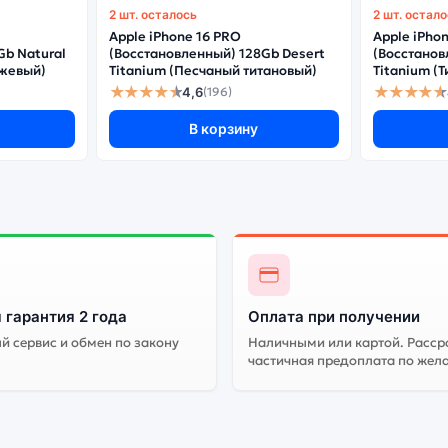
2 шт. осталось
2 шт. остал
Apple iPhone 16 PRO
Apple iPho
Gb Natural
(Восстановленный) 128Gb Desert
(Восстанов
ежевый)
Titanium (Песчаный титановый)
Titanium (
★★★★★
★★★★★
4,6
(196)
В корзину
 гарантия 2 года
Оплата при получении
 сервис и обмен по закону
Наличными или картой. Расср
частичная предоплата по жел