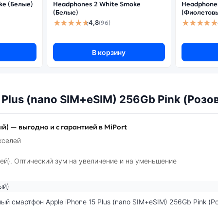
ke (Белые)
Headphones 2 White Smoke
Headphones
Оптическая стабилизация:
(Белые)
(Фиолетов
★★★★★
★★★★★
4,8
(96)
В корзину
 Plus (nano SIM+eSIM) 256Gb Pink (Роз
ый) — выгодно и с гарантией в MiPort
кселей
ей). Оптический зум на увеличение и на уменьшение