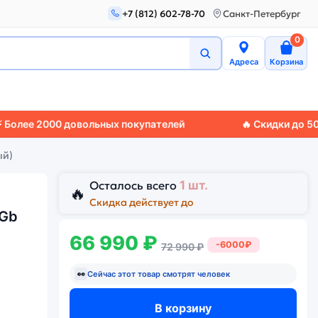
+7 (812) 602-78-70
Санкт-Петербург
0
Адреса
Корзина
2000 довольных покупателей
🔥 Скидки до 50%
🚚 Эк
ый)
Осталось всего
1 шт.
🔥
Скидка действует до
6Gb
66 990 ₽
-6000₽
72 990 ₽
👀
Сейчас этот товар смотрят
человек
В корзину