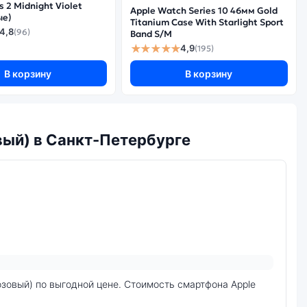
 2 Midnight Violet
да
Apple Watch Series 10 46мм Gold
ые)
Titanium Case With Starlight Sport
4,8
(96)
Band S/M
★★★★★
4,9
(195)
В корзину
В корзину
овый) в Санкт-Петербурге