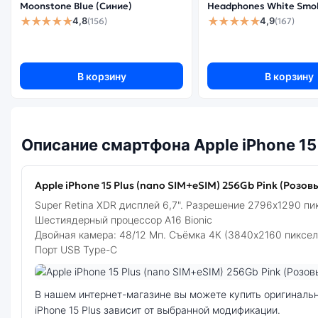
Moonstone Blue (Синие)
Headphones White Smo
★★★★★
★★★★★
4,8
4,9
(156)
(167)
В корзину
В корзину
Описание смартфона Apple iPhone 15
Apple iPhone 15 Plus (nano SIM+eSIM) 256Gb Pink (Розов
Super Retina XDR дисплей 6,7". Разрешение 2796x1290 пи
Шестиядерный процессор A16 Bionic
Двойная камера: 48/12 Мп. Съёмка 4К (3840x2160 пиксел
Порт USB Type-C
Фото модели Apple iPhone 15 Plus
В нашем интернет-магазине вы можете купить оригинальный смартфон Apple iPhone 15 Plus (nano SIM+eSIM) 256Gb Pink (Розовый) по выгодной цене. Стоимость смартфона Apple
iPhone 15 Plus зависит от выбранной модификации.