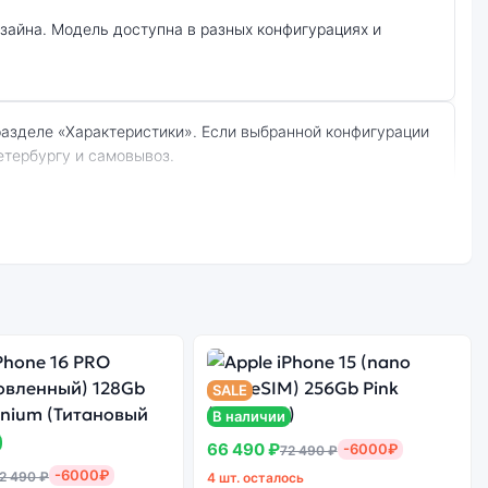
етербургу и самовывоз.
озовый):
Стоимость
смартфона Apple
е качество
iPhone 15 Plus
борки
(nano SIM+eSIM)
256Gb Pink
SALE
(Розовый)
В наличии
66 490 ₽
-6000₽
72 490 ₽
-6000₽
2 490 ₽
4 шт. осталось
ота сервисов не гарантируется.