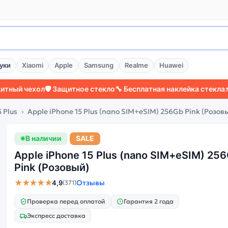
уки
Xiaomi
Apple
Samsung
Realme
Huawei
ехол
🛡️ Защитное стекло
🔧 Бесплатная наклейка стекла
⚡ Более 
 Plus
Apple iPhone 15 Plus (nano SIM+eSIM) 256Gb Pink (Розов
В наличии
SALE
Apple iPhone 15 Plus (nano SIM+eSIM) 25
Pink (Розовый)
★★★★★
Отзывы
4,9
(371)
Проверка перед оплатой
Гарантия 2 года
Экспресс доставка