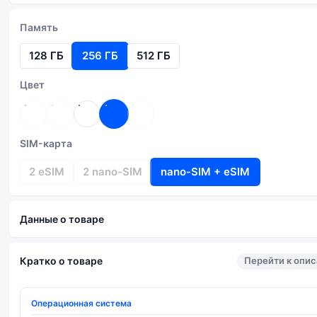
Память
128 ГБ
256 ГБ
512 ГБ
Цвет
SIM-карта
2 eSIM
2 nano-SIM
nano-SIM + eSIM
Данные о товаре
Перейти к опи
Кратко о товаре
Операционная система