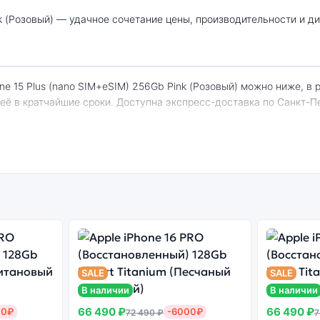
 её в кратчайшие сроки. Доступна экспресс-доставка по Санкт-П
hone 15 Plus (nano SIM+eSIM) 256Gb Pink (Р
енный
Системная
Огромный выбор
Высоко
н
оболочка
цветов и моделей
с
SALE
SALE
В наличии
В наличии
66 490 ₽
66 490 ₽
00₽
-6000₽
72 490 ₽
7
 оригинальная версия может стоить дешевле, но корректная раб