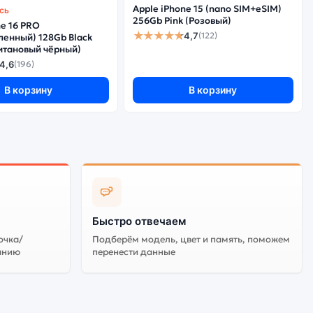
Apple iPhone 15 (nano SIM+eSIM)
ось
256Gb Pink (Розовый)
ne 16 PRO
★★★★★
4,7
(122)
ленный) 128Gb Black
Титановый чёрный)
4,6
(196)
В корзину
В корзину
Быстро отвечаем
очка/
Подберём модель, цвет и память, поможем
анию
перенести данные