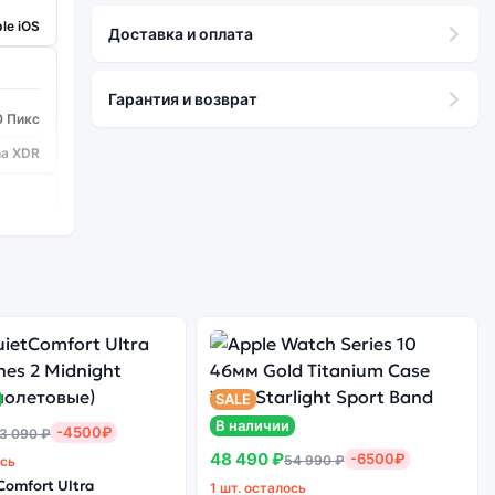
le iOS
Доставка и оплата
Гарантия и возврат
0 Пикс
na XDR
Bionic
2 шт.
48/12
SALE
да
В наличии
-4500₽
3 090 ₽
5
48 490 ₽
-6500₽
54 990 ₽
ось
2
Comfort Ultra
1 шт. осталось