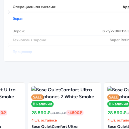
Операционная система:
App
Экран
Экран:
6.7"/2796x129
Технология экрана:
Super Reti
Процессор
Тип процессора:
A16 
Основная камера
Количество основных камер:
SALE
SALE
Основная камера МПикс:
В наличии
В наличии
Вспышка:
28 590 ₽
28 590 ₽
00₽
-4500₽
33 090 ₽
3
Цифровой зум (x):
4 шт. осталось
4 шт. остал
Оптический зум на уменьшение (x):
a
Bose QuietComfort Ultra
Bose Quiet