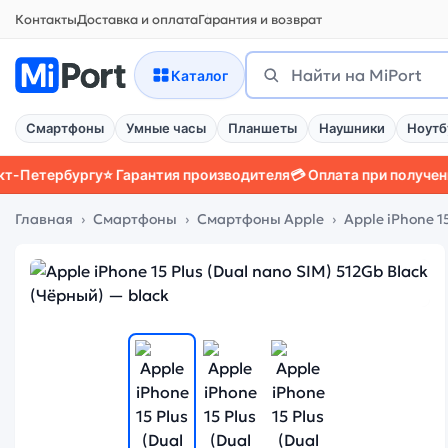
Контакты
Доставка и оплата
Гарантия и возврат
Поиск
Найти
Каталог
Смартфоны
Умные часы
Планшеты
Наушники
Ноутб
ербургу
⭐ Гарантия производителя
💳 Оплата при получении
📱 З
Главная
Смартфоны
Смартфоны Apple
Apple iPhone 15