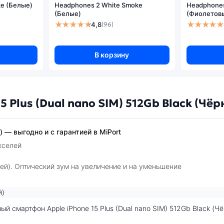
e (Белые)
Headphones 2 White Smoke
Headphones 
Оптическая стабилизация:
(Белые)
(Фиолетов
★★★★★
★★★★★
4,8
(96)
В корзину
 Plus (Dual nano SIM) 512Gb Black (Чё
) — выгодно и с гарантией в MiPort
кселей
ей). Оптический зум на увеличение и на уменьшение