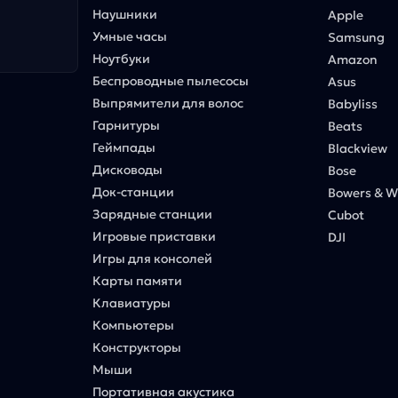
Наушники
Apple
Умные часы
Samsung
Ноутбуки
Amazon
Беспроводные пылесосы
Asus
Выпрямители для волос
Babyliss
Гарнитуры
Beats
Геймпады
Blackview
Дисководы
Bose
Док-станции
Bowers & Wi
Зарядные станции
Cubot
Игровые приставки
DJI
Игры для консолей
Карты памяти
Клавиатуры
Компьютеры
Конструкторы
Мыши
Портативная акустика