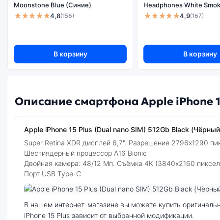
Moonstone Blue (Синие)
Headphones White Smok
★★★★★
★★★★★
4,8
4,9
(156)
(167)
В корзину
В корзину
Описание смартфона Apple iPhone 15
Apple iPhone 15 Plus (Dual nano SIM) 512Gb Black (Чёрный
Super Retina XDR дисплей 6,7". Разрешение 2796x1290 пи
Шестиядерный процессор A16 Bionic
Двойная камера: 48/12 Мп. Съёмка 4К (3840x2160 пиксел
Порт USB Type-C
Фото модели Apple iPhone 15 Plus
В нашем интернет-магазине вы можете купить оригинальный смартфон Apple iPhone 15 Plus (Dual nano SIM) 512Gb Black (Чёрный) по выгодной цене. Стоимость смартфона Apple
iPhone 15 Plus зависит от выбранной модификации.