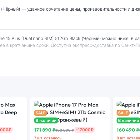
 её в кратчайшие сроки. Доступна экспресс-доставка по Санкт-П
hone 15 Plus (Dual nano SIM) 512Gb Black (Ч
енный
Системная
Огромный выбор
Высоко
н
оболочка
цветов и моделей
с
SALE
SALE
В наличии
В наличии
171 890 ₽
160 490 ₽
7000₽
-17000₽
188 890 ₽
 оригинальная версия может стоить дешевле, но корректная раб
7 шт. осталось
8 шт. остал