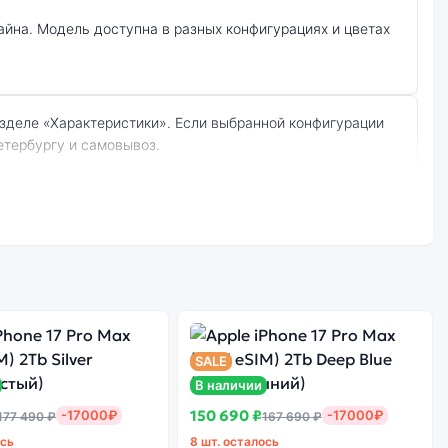
етербургу и самовывоз.
ёрный):
Стоимость
смартфона Apple
е качество
iPhone 15 Plus (Dual
борки
nano SIM) 512Gb
Black (Чёрный)
SALE
В наличии
150 690 ₽
-17000₽
-17000₽
177 490 ₽
167 690 ₽
ота сервисов не гарантируется.
ось
8 шт. осталось