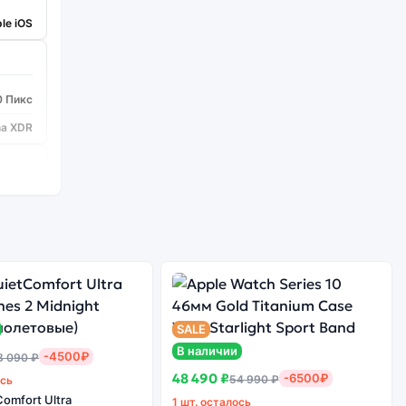
le iOS
0 Пикс
na XDR
Bionic
2 шт.
48/12
SALE
да
В наличии
-4500₽
3 090 ₽
5
48 490 ₽
-6500₽
54 990 ₽
ось
2
omfort Ultra
1 шт. осталось