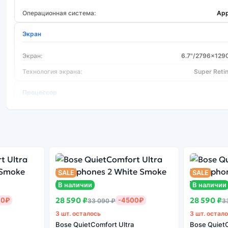
Операционная система:
App
Экран
Экран:
6.7"/2796x129
Технология экрана:
Super Reti
Процессор
Тип процессора:
A16 
Основная камера
Количество основных камер:
SALE
SALE
Основная камера МПикс:
В наличии
В наличии
Вспышка:
28 590 ₽
28 590 ₽
00₽
-4500₽
33 090 ₽
3
Цифровой зум (x):
3 шт. осталось
3 шт. остал
Оптический зум на уменьшение (x):
Bose QuietComfort Ultra
Bose QuietC