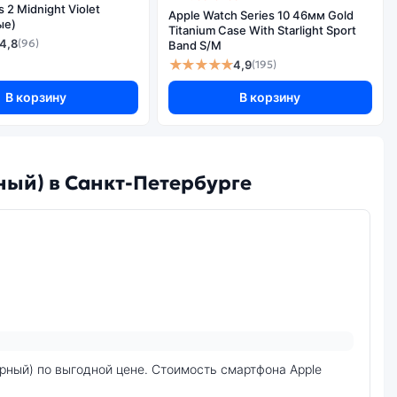
2 Midnight Violet
да
Apple Watch Series 10 46мм Gold
ые)
Titanium Case With Starlight Sport
4,8
(96)
Band S/M
★★★★★
4,9
(195)
В корзину
В корзину
рный) в Санкт-Петербурге