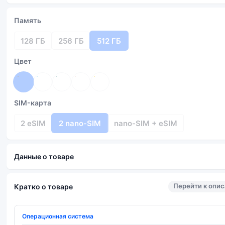
Память
128 ГБ
256 ГБ
512 ГБ
Цвет
SIM-карта
2 eSIM
2 nano-SIM
nano-SIM + eSIM
Данные о товаре
Перейти к опи
Кратко о товаре
Операционная система