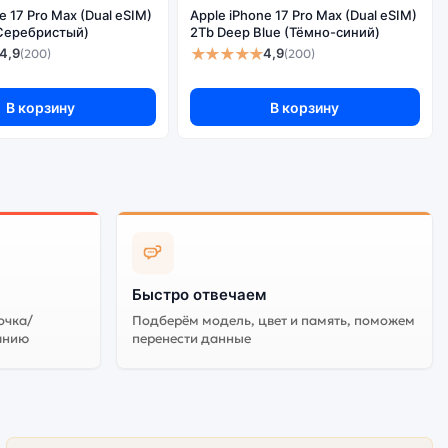
e 17 Pro Max (Dual eSIM)
Apple iPhone 17 Pro Max (Dual eSIM)
 (Серебристый)
2Tb Deep Blue (Тёмно-синий)
★★★★★
4,9
4,9
(200)
(200)
В корзину
В корзину
Быстро отвечаем
очка/
Подберём модель, цвет и память, поможем
анию
перенести данные