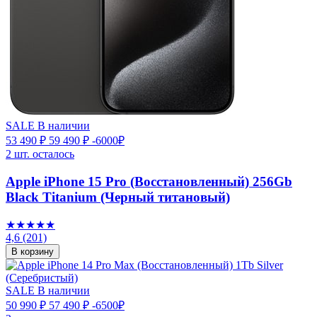
SALE
В наличии
53 490 ₽
59 490 ₽
-6000₽
2 шт. осталось
Apple iPhone 15 Pro (Восстановленный) 256Gb
Black Titanium (Черный титановый)
★★★★★
4,6
(201)
В корзину
SALE
В наличии
50 990 ₽
57 490 ₽
-6500₽