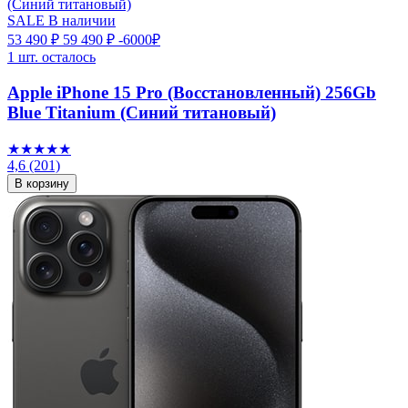
SALE
В наличии
53 490 ₽
59 490 ₽
-6000₽
1 шт. осталось
Apple iPhone 15 Pro (Восстановленный) 256Gb
Blue Titanium (Синий титановый)
★★★★★
4,6
(201)
В корзину