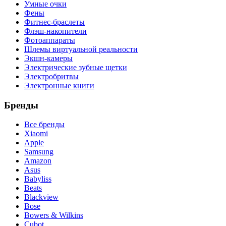
Умные очки
Фены
Фитнес-браслеты
Флэш-накопители
Фотоаппараты
Шлемы виртуальной реальности
Экшн-камеры
Электрические зубные щетки
Электробритвы
Электронные книги
Бренды
Все бренды
Xiaomi
Apple
Samsung
Amazon
Asus
Babyliss
Beats
Blackview
Bose
Bowers & Wilkins
Cubot