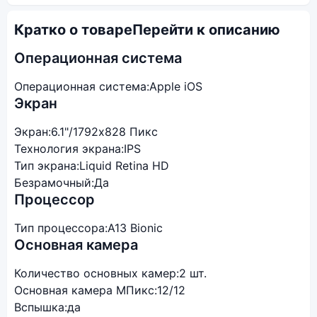
Кратко о товаре
Перейти к описанию
Операционная система
Операционная система:
Apple iOS
Экран
Экран:
6.1"/1792x828 Пикс
Технология экрана:
IPS
Тип экрана:
Liquid Retina HD
Безрамочный:
Да
Процессор
Тип процессора:
A13 Bionic
Основная камера
Количество основных камер:
2 шт.
Основная камера МПикс:
12/12
Вспышка:
да