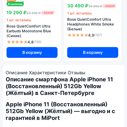
В наличии
30 490 ₽
34 990 ₽
-4500₽
19 290 ₽
22 290 ₽
-3000₽
1 шт. осталось
Bose QuietComfort Ultra
1 шт. осталось
Headphones White Smoke
Bose QuietComfort Ultra
(Белые)
Earbuds Moonstone Blue
★★★★★
4,9
(167)
(Синие)
★★★★★
4,8
(156)
В корзину
В корзину
Описание
Характеристики
Отзывы
Описание смартфона Apple iPhone 11
(Восстановленный) 512Gb Yellow
(Жёлтый) в Санкт-Петербурге
Apple iPhone 11 (Восстановленный)
512Gb Yellow (Жёлтый) — выгодно и с
гарантией в MiPort