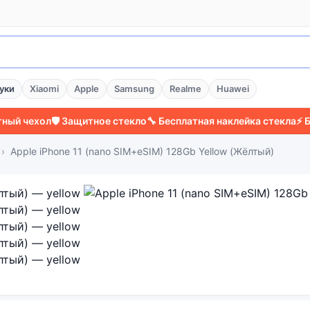
уки
Xiaomi
Apple
Samsung
Realme
Huawei
хол
🛡️ Защитное стекло
🔧 Бесплатная наклейка стекла
⚡ Более 2
Apple iPhone 11 (nano SIM+eSIM) 128Gb Yellow (Жёлтый)