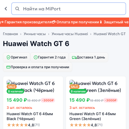
Поиск
Найти
Гарантия производителя
💳 Оплата при получении
📱 Защитный чехо
Главная
Умные часы
Умные часы Huawei
Huawei Watch GT 6
Huawei Watch GT 6
Оригинал
Гарантия 2 года
Доставка 1 день
Проверка и оплата при получении
SALE
SALE
В наличии
В наличии
15 490 ₽
15 490 ₽
18 490 ₽
-3000₽
18 490 ₽
-3000₽
3 шт. осталось
3 шт. осталось
Huawei Watch GT 6 46мм
Huawei Watch GT 6 46мм
Black (Чёрные)
Green (Зелёные)
★★★★★
★★★★★
4,8
4,8
(71)
(71)