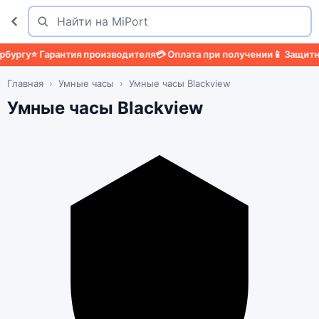
Поиск
Найти
ргу
⭐ Гарантия производителя
💳 Оплата при получении
📱 Защитный
Главная
Умные часы
Умные часы Blackview
Умные часы Blackview