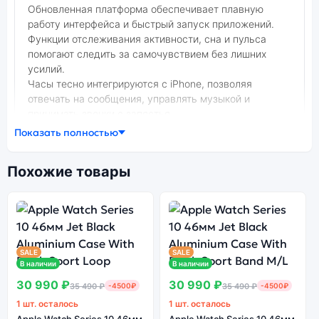
Обновленная платформа обеспечивает плавную
работу интерфейса и быстрый запуск приложений.
Функции отслеживания активности, сна и пульса
помогают следить за самочувствием без лишних
усилий.
Часы тесно интегрируются с iPhone, позволяя
отвечать на сообщения, управлять музыкой и
принимать звонки с запястья.
Показать полностью
Фото модели Apple Watch Series 11
В нашем интернет-магазине вы можете купить
оригинальные умные часы Apple Watch Series 11 46мм
Похожие товары
Rose Gold Aluminium Case With Light Blush Sport Band
S/M по выгодной цене. Стоимость умных часов Apple
Watch Series 11 зависит от выбранной модификации.
умные часы Apple Watch Series 11 46мм Rose Gold
Aluminium Case With Light Blush Sport Band S/M —
SALE
SALE
удачное сочетание цены, производительности и
В наличии
В наличии
дизайна. Модель доступна в разных конфигурациях и
30 990 ₽
30 990 ₽
35 490 ₽
-4500₽
35 490 ₽
-4500₽
цветах — выбирайте под свои задачи.
1 шт. осталось
1 шт. осталось
Apple Watch Series 10 46мм
Apple Watch Series 10 46мм