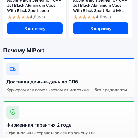
Jet Black Aluminium Case
Jet Black Aluminium Case
Ознакомиться с детальными характеристиками Apple
With Black Sport Loop
With Black Sport Band M/L
Watch Series 11 46мм Rose Gold Aluminium Case With
★★★★★
★★★★★
4,9
4,9
(195)
(195)
Light Blush Sport Band S/M можно ниже, в разделе
«Характеристики». Если выбранной конфигурации нет
В корзину
В корзину
в наличии — оформите заказ на сайте, и мы привезём
её в кратчайшие сроки. Доступна экспресс-доставка
по Санкт-Петербургу и самовывоз.
Почему MiPort
Почему стоит купить умные часы
Apple Watch Series 11 46мм Rose
Доставка день-в-день по СПб
Gold Aluminium Case With Light Blush
Курьером или самовывозом из магазина — без предоплаты
Sport Band S/M:
Индивидуальные
высокие
характеристики всех
смарт-часов Apple
Огромный выбор
Фирменная гарантия 2 года
Watch Series 11 46мм
цветов и моделей
Официальный сервис и обмен по закону РФ
Rose Gold Aluminium