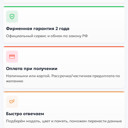
Ban Wayfarer (Gen 1)
(глянцевая чёрная
Доставка и самовывоз
оправа, линзы
зеленые Classic G-15)
150-50 и наличие на
сайте
Фирменная гарантия 2 года
Официальный сервис и обмен по закону РФ
Оплата при получении
Наличными или картой. Рассрочка/частичная предоплата по
желанию
Быстро отвечаем
Подберём модель, цвет и память, поможем перенести данные