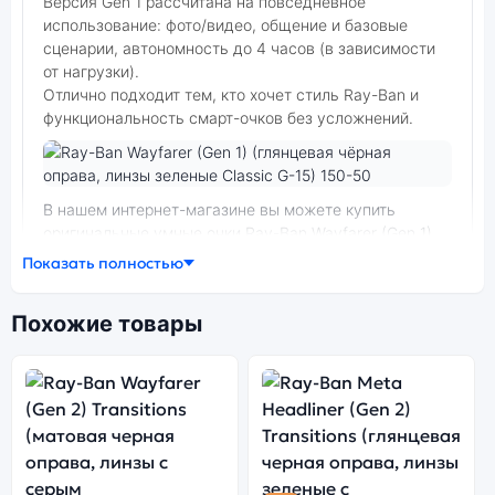
Версия Gen 1 рассчитана на повседневное
использование: фото/видео, общение и базовые
сценарии, автономность до 4 часов (в зависимости
от нагрузки).
Отлично подходит тем, кто хочет стиль Ray-Ban и
функциональность смарт-очков без усложнений.
Фото модели Ray-Ban Wayfarer (Gen 1)
В нашем интернет-магазине вы можете купить
оригинальные умные очки Ray-Ban Wayfarer (Gen 1)
(глянцевая чёрная оправа, линзы зеленые Classic G-
Показать полностью
15) 150-50 по выгодной цене. Стоимость умных очков
Ray-Ban Wayfarer (Gen 1) зависит от выбранной
Похожие товары
модификации.
умные очки Ray-Ban Wayfarer (Gen 1) (глянцевая
чёрная оправа, линзы зеленые Classic G-15) 150-50 —
удачное сочетание цены, производительности и
дизайна. Модель доступна в разных конфигурациях и
цветах — выбирайте под свои задачи.