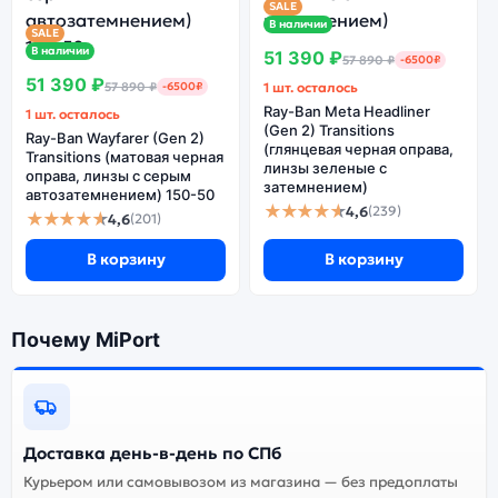
SALE
В наличии
SALE
Ознакомиться с детальными характеристиками Ray-
В наличии
51 390 ₽
57 890 ₽
-6500₽
Ban Wayfarer (Gen 1) (глянцевая чёрная оправа, линзы
51 390 ₽
57 890 ₽
-6500₽
1 шт. осталось
зеленые Classic G-15) 150-50 можно ниже, в разделе
Ray-Ban Meta Headliner
«Характеристики». Если выбранной конфигурации нет
1 шт. осталось
(Gen 2) Transitions
в наличии — оформите заказ на сайте, и мы привезём
Ray-Ban Wayfarer (Gen 2)
(глянцевая черная оправа,
Transitions (матовая черная
её в кратчайшие сроки. Доступна экспресс-доставка
линзы зеленые с
оправа, линзы с серым
по Санкт-Петербургу и самовывоз.
затемнением)
автозатемнением) 150-50
★★★★★
4,6
(239)
★★★★★
4,6
(201)
Почему стоит купить умные очки
В корзину
В корзину
Ray-Ban Wayfarer (Gen 1)
(глянцевая чёрная оправа, линзы
Почему MiPort
зеленые Classic G-15) 150-50:
Поможем подобрать
Проверка перед
совместимую модель/
выдачей и гарантия
аксессуар
Доставка день-в-день по СПб
Актуальная цена Ray-
Курьером или самовывозом из магазина — без предоплаты