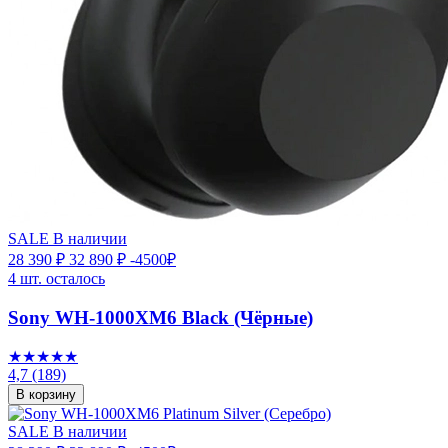
SALE
В наличии
28 390 ₽
32 890 ₽
-4500₽
4 шт. осталось
Sony WH-1000XM6 Black (Чёрные)
★★★★★
4,7
(189)
В корзину
SALE
В наличии