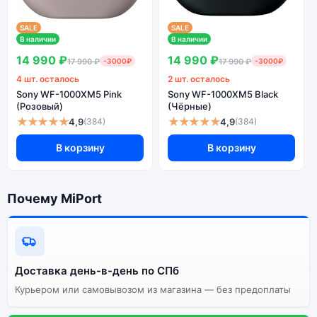
SALE
SALE
В наличии
В наличии
14 990 ₽
14 990 ₽
17 990 ₽
-3000₽
17 990 ₽
-3000₽
4 шт. осталось
2 шт. осталось
Sony WF-1000XM5 Pink
Sony WF-1000XM5 Black
(Розовый)
(Чёрные)
★★★★★
★★★★★
4,9
4,9
(384)
(384)
В корзину
В корзину
Почему MiPort
Доставка день-в-день по СПб
Курьером или самовывозом из магазина — без предоплаты