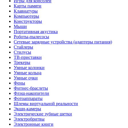
Игры для консолей
Карты памяти
Клавиатуры
Компьютеры
Конструкторы
Мыши
Портативная акустика
Роботы-пылесосы
Сетевые зарядные устройства (адаптеры питания)
Стайлеры
Стилусы
ТВ-приставки
Трекеры
Умные колонки
Умные кольца
Умные очки
Фены
Фитнес-браслеты
Флэш-накопители
Фотоаппараты
Шлемы виртуальной реальности
Экшн-камеры
Электрические зубные щетки
Электробритвы
Электронные книги