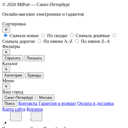
© 2026 MiPort — Санкт-Петербург
Онлайн-магазин электроники и гаджетов
Сортировка
✕
Сначала новые
По скидке
Сначала дешёвые
Сначала дорогие
По имени A–Z
По имени Z–A
Фильтры
✕
Сбросить
Показать
Каталог
✕
Категории
Бренды
Меню
✕
Ваш город
Санкт-Петербург
Москва
Контакты
Гарантия и возврат
Оплата и доставка
Поиск
Карта сайта
Корзина
📍