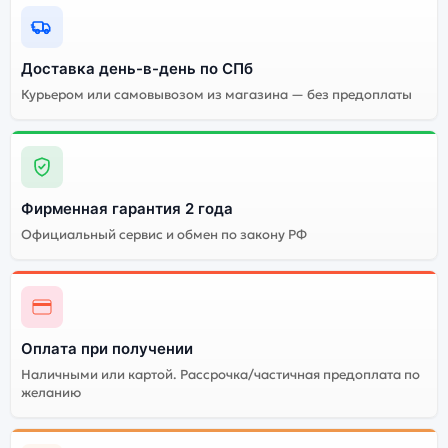
разных конфигурациях и цветах — выбирайте под
свои задачи.
Доставка день-в-день по СПб
Курьером или самовывозом из магазина — без предоплаты
Ознакомиться с детальными характеристиками
OnePlus Nord Buds 3 (E514A) Harmonic Gray (Чёрные)
можно ниже, в разделе «Характеристики». Если
выбранной конфигурации нет в наличии — оформите
заказ на сайте, и мы привезём её в кратчайшие
Фирменная гарантия 2 года
сроки. Доступна экспресс-доставка по Санкт-
Петербургу и самовывоз.
Официальный сервис и обмен по закону РФ
Почему стоит купить наушники
OnePlus Nord Buds 3 (E514A)
Harmonic Gray (Чёрные):
Оплата при получении
Наличными или картой. Рассрочка/частичная предоплата по
желанию
Индивидуальные
высокие
характеристики всех
Огромный выбор