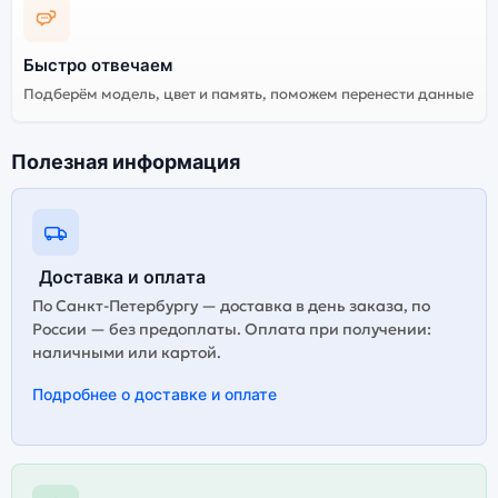
наушников OnePlus
цветов и моделей
Nord Buds 3 (E514A)
Harmonic Gray (Чёрные)
Быстро отвечаем
Стоимость всех
Подберём модель, цвет и память, поможем перенести данные
наушников OnePlus
Nord Buds 3 (E514A)
Высокое качество
Harmonic Gray
Полезная информация
сборки
(Чёрные),
представленных на
сайте
Доставка и оплата
Существует не оригинальная и оригинальная версия
наушников OnePlus Nord Buds 3 (E514A) Harmonic
По Санкт-Петербургу — доставка в день заказа, по
Gray (Чёрные). Мы рекомендуем выбирать
России — без предоплаты. Оплата при получении:
оригинальной версию — она полностью
наличными или картой.
адаптирована и поддерживает все сервисы. Не
Подробнее о доставке и оплате
оригинальная версия может стоить дешевле, но
корректная работа сервисов не гарантируется.