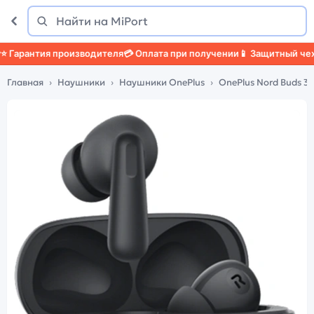
Поиск
Найти
арантия производителя
💳 Оплата при получении
📱 Защитный чехол

Главная
Наушники
Наушники OnePlus
OnePlus Nord Buds 3 