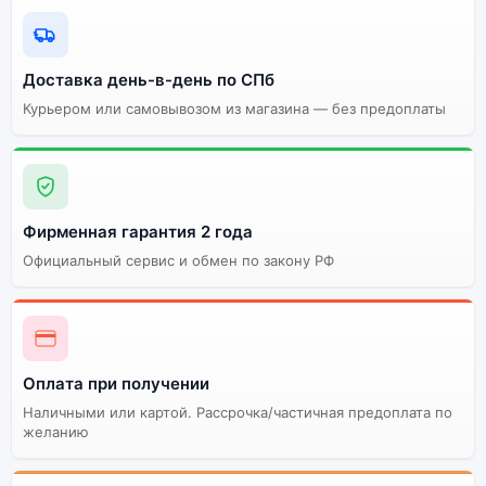
Почему стоит купить наушники JBL
Доставка день-в-день по СПб
C135BT White (Белые):
Курьером или самовывозом из магазина — без предоплаты
Индивидуальные
высокие
Огромный выбор
характеристики всех
цветов и моделей
наушников JBL C135BT
Фирменная гарантия 2 года
White (Белые)
Официальный сервис и обмен по закону РФ
Стоимость всех
наушников JBL C135BT
Высокое качество
White (Белые),
сборки
представленных на
сайте
Оплата при получении
Наличными или картой. Рассрочка/частичная предоплата по
Существует не оригинальная и оригинальная версия
желанию
наушников JBL C135BT White (Белые). Мы
рекомендуем выбирать оригинальной версию — она