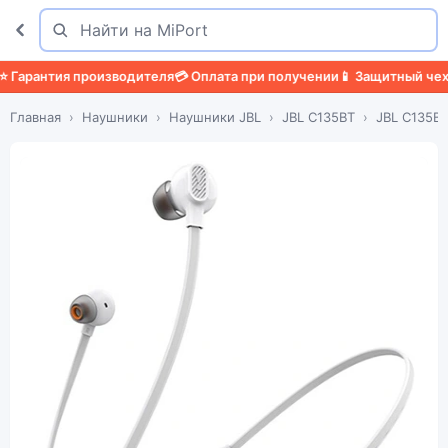
Поиск
Найти
арантия производителя
💳 Оплата при получении
📱 Защитный чехол

Главная
Наушники
Наушники JBL
JBL C135BT
JBL C135BT