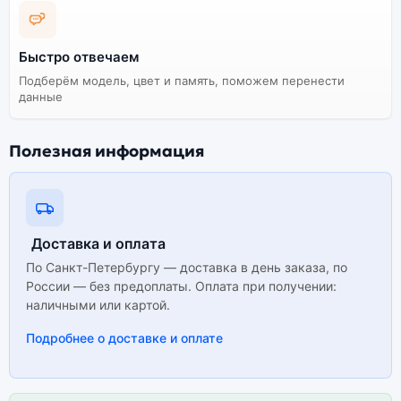
полностью адаптирована и поддерживает все
сервисы. Не оригинальная версия может стоить
дешевле, но корректная работа сервисов не
Быстро отвечаем
гарантируется.
Подберём модель, цвет и память, поможем перенести
данные
Полезная информация
Доставка и оплата
По Санкт-Петербургу — доставка в день заказа, по
России — без предоплаты. Оплата при получении:
наличными или картой.
Подробнее о доставке и оплате