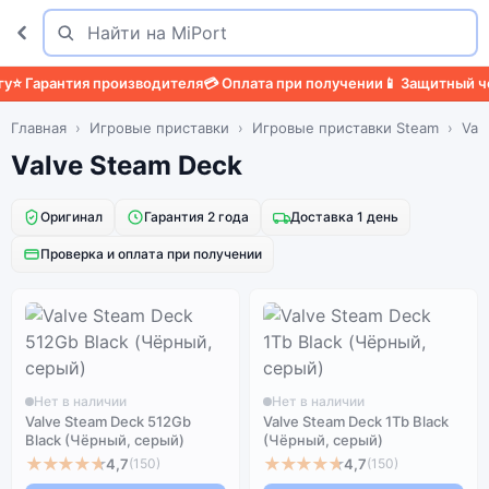
Поиск
Найти
⭐ Гарантия производителя
💳 Оплата при получении
📱 Защитный чех
Главная
Игровые приставки
Игровые приставки Steam
Val
Valve Steam Deck
Оригинал
Гарантия 2 года
Доставка 1 день
Проверка и оплата при получении
Нет в наличии
Нет в наличии
Valve Steam Deck 512Gb
Valve Steam Deck 1Tb Black
Black (Чёрный, серый)
(Чёрный, серый)
★★★★★
★★★★★
4,7
4,7
(150)
(150)