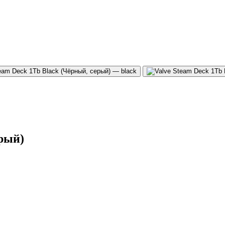
ерый)