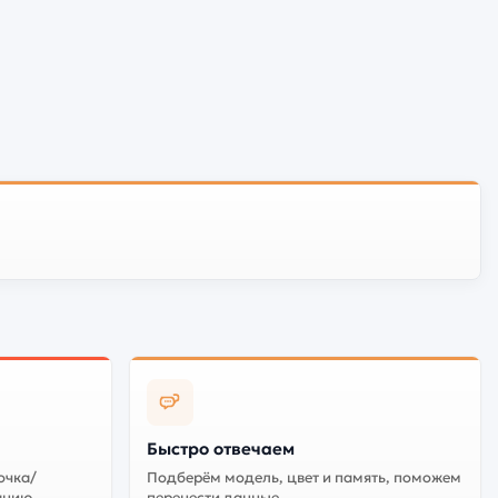
Быстро отвечаем
очка/
Подберём модель, цвет и память, поможем
анию
перенести данные