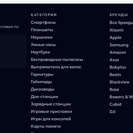
КАТЕГОРИИ
БРЕНДЫ
Смартфоны
Все бренд
оставка по
Планшеты
Xiaomi
Наушники
Apple
Умные часы
Samsung
Ноутбуки
Amazon
Беспроводные пылесосы
Asus
Выпрямители для волос
Babyliss
Гарнитуры
Beats
Геймпады
Blackview
Дисководы
Bose
Док-станции
Bowers & Wi
Зарядные станции
Cubot
Игровые приставки
DJI
Игры для консолей
Карты памяти