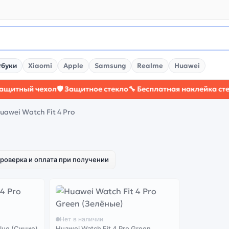
тбуки
Xiaomi
Apple
Samsung
Realme
Huawei
тный чехол
🛡️ Защитное стекло
🔧 Бесплатная наклейка стекла
uawei Watch Fit 4 Pro
роверка и оплата при получении
Нет в наличии
Blue (Синие)
Huawei Watch Fit 4 Pro Green