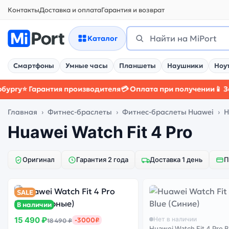
Контакты
Доставка и оплата
Гарантия и возврат
Поиск
Найти
Каталог
Смартфоны
Умные часы
Планшеты
Наушники
Ноу
гу
⭐ Гарантия производителя
💳 Оплата при получении
📱 Защи
Главная
Фитнес-браслеты
Фитнес-браслеты Huawei
H
Huawei Watch Fit 4 Pro
Оригинал
Гарантия 2 года
Доставка 1 день
П
SALE
В наличии
15 490 ₽
Нет в наличии
-3000₽
18 490 ₽
Huawei Watch Fit 4 Pro 