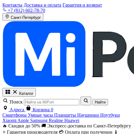
Контакты
Доставка и оплата
Гарантия и возврат
+7 (812) 602-78-70
Санкт-Петербург
Каталог
Поиск
Найти
Адреса
Корзина
0
Смартфоны
Умные часы
Планшеты
Наушники
Ноутбуки
Xiaomi
Apple
Samsung
Realme
Huawei
🔥 Скидки до 50%
🚚 Экспресс-доставка по Санкт-Петербургу
⭐ Гарантия производителя
💳 Оплата при получении
📱