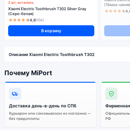
2 шт. осталось
(Тёмно-синяя
Xiaomi Electric Toothbrush T302 Silver Gray
★★★★★
4,
(Серо-белая)
★★★★★
4,6
(104)
В корзину
Описание Xiaomi Electric Toothbrush T302
Почему MiPort
Доставка день-в-день по СПб
Фирменная
Курьером или самовывозом из магазина —
Официальный
без предоплаты
РФ