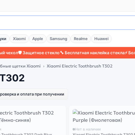
уки
Xiaomi
Apple
Samsung
Realme
Huawei
ехол
🛡️ Защитное стекло
🔧 Бесплатная наклейка стекла
⚡ Более 
убные щетки Xiaomi
Xiaomi Electric Toothbrush T302
 T302
роверка и оплата при получении
и
Нет в наличии
c Toothbrush T302 Dark Blue
Xiaomi Electric Toothbrush T302 