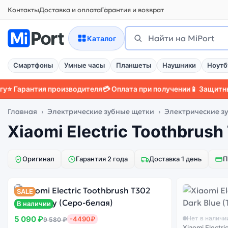
Контакты
Доставка и оплата
Гарантия и возврат
Поиск
Найти
Каталог
Смартфоны
Умные часы
Планшеты
Наушники
Ноутб
Гарантия производителя
💳 Оплата при получении
📱 Защитный ч
Главная
Электрические зубные щетки
Электрические з
Xiaomi Electric Toothbrush
Оригинал
Гарантия 2 года
Доставка 1 день
П
SALE
В наличии
5 090 ₽
Нет в наличи
-4490₽
9 580 ₽
Xiaomi Electri