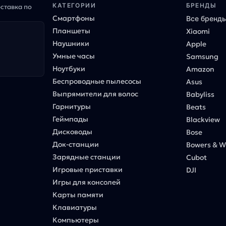
КАТЕГОРИИ
БРЕНДЫ
оставка по
Смартфоны
Все бренд
Планшеты
Xiaomi
Наушники
Apple
Умные часы
Samsung
Ноутбуки
Amazon
Беспроводные пылесосы
Asus
Выпрямители для волос
Babyliss
Гарнитуры
Beats
Геймпады
Blackview
Дисководы
Bose
Док-станции
Bowers & Wi
Зарядные станции
Cubot
Игровые приставки
DJI
Игры для консолей
Карты памяти
Клавиатуры
Компьютеры