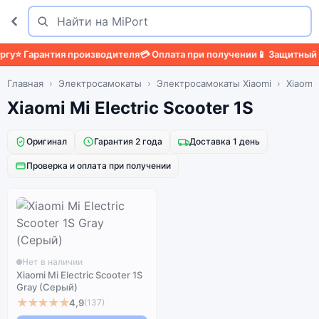
Поиск
Найти
у
⭐ Гарантия производителя
💳 Оплата при получении
📱 Защитный ч
Главная
Электросамокаты
Электросамокаты Xiaomi
Xiaomi 
Xiaomi Mi Electric Scooter 1S
Оригинал
Гарантия 2 года
Доставка 1 день
Проверка и оплата при получении
Нет в наличии
Xiaomi Mi Electric Scooter 1S
Gray (Серый)
★★★★★
4,9
(137)