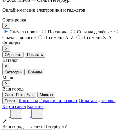
© 2026 MiPort — Санкт-Петербург
Онлайн-магазин электроники и гаджетов
Сортировка
✕
Сначала новые
По скидке
Сначала дешёвые
Сначала дорогие
По имени A–Z
По имени Z–A
Фильтры
✕
Сбросить
Показать
Каталог
✕
Категории
Бренды
Меню
✕
Ваш город
Санкт-Петербург
Москва
Контакты
Гарантия и возврат
Оплата и доставка
Поиск
Карта сайта
Корзина
📍
Ваш город — Санкт-Петербург?