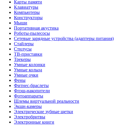
Карты памяти
Клавиатуры
Компьютеры
Конструкторы
Мыши
Портативная акустика
Роботы-пылесосы
Сетевые зарядные устройства (адаптеры питания)
Стайлеры
Стилусы
ТВ-приставки
Трекеры
Умные колонки
Умные кольца
Умные очки
Фены
Фитнес-браслеты
Флэш-накопители
Фотоаппараты
Шлемы виртуальной реальности
Экшн-камеры
Электрические зубные щетки
Электробритвы
Электронные книги