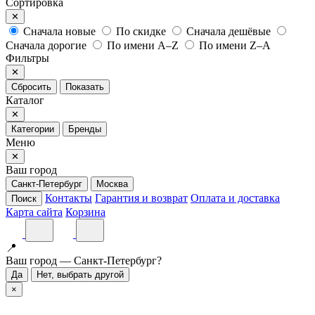
Сортировка
✕
Сначала новые
По скидке
Сначала дешёвые
Сначала дорогие
По имени A–Z
По имени Z–A
Фильтры
✕
Сбросить
Показать
Каталог
✕
Категории
Бренды
Меню
✕
Ваш город
Санкт-Петербург
Москва
Контакты
Гарантия и возврат
Оплата и доставка
Поиск
Карта сайта
Корзина
📍
Ваш город — Санкт-Петербург?
Да
Нет, выбрать другой
×