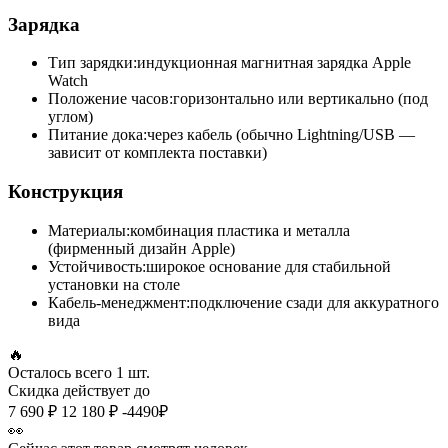
Зарядка
Тип зарядки:
индукционная магнитная зарядка Apple
Watch
Положение часов:
горизонтально или вертикально (под
углом)
Питание дока:
через кабель (обычно Lightning/USB —
зависит от комплекта поставки)
Конструкция
Материалы:
комбинация пластика и металла
(фирменный дизайн Apple)
Устойчивость:
широкое основание для стабильной
установки на столе
Кабель-менеджмент:
подключение сзади для аккуратного
вида
🔥
Осталось всего
1 шт.
Скидка действует до
7 690 ₽
12 180 ₽
-4490₽
👀