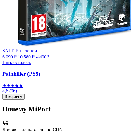
SALE
В наличии
6 090 ₽
10 580 ₽
-4490₽
1 шт. осталось
Painkiller (PS5)
★★★★★
4,6
(96)
В корзину
Почему MiPort
Доставка день-в-день по СПб