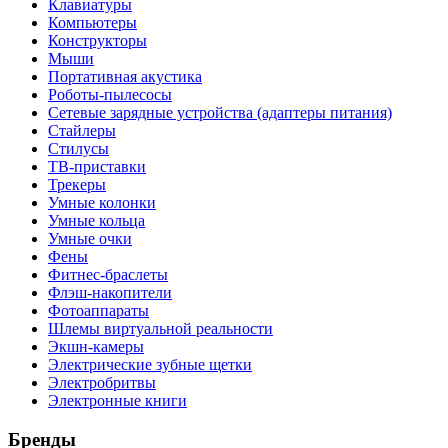
Клавиатуры
Компьютеры
Конструкторы
Мыши
Портативная акустика
Роботы-пылесосы
Сетевые зарядные устройства (адаптеры питания)
Стайлеры
Стилусы
ТВ-приставки
Трекеры
Умные колонки
Умные кольца
Умные очки
Фены
Фитнес-браслеты
Флэш-накопители
Фотоаппараты
Шлемы виртуальной реальности
Экшн-камеры
Электрические зубные щетки
Электробритвы
Электронные книги
Бренды