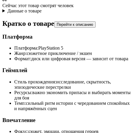
👀
Сейчас этот товар смотрят
человек
Данные о товаре
Кратко о товаре
Перейти к описанию
Платформа
Платформа:
PlayStation 5
Жанр:
сюжетное приключение / экшен
Формат:
диск или цифровая версия — зависит от товара
Геймплей
Стиль прохождения:
исследование, скрытность,
эпизодические перестрелки
Ресурсы:
важно экономить припасы и выбирать моменты
для боя
Темп:
сильный ритм истории с чередованием спокойных
и напряжённых сцен
Впечатление
Фокус:
сюжет, эмоции, отношения героев