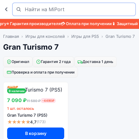
Поиск
Найти
у
⭐ Гарантия производителя
💳 Оплата при получении
📱 Защитный че
Главная
Игры для консолей
Игры для PS5
Gran Turismo 7
Gran Turismo 7
Оригинал
Гарантия 2 года
Доставка 1 день
Проверка и оплата при получении
SALE
В наличии
7 090 ₽
11 580 ₽
-4490₽
1 шт. осталось
Gran Turismo 7 (PS5)
★★★★★
4,7
(173)
В корзину