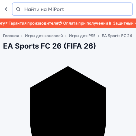
Поиск
Найти
⭐ Гарантия производителя
💳 Оплата при получении
📱 Защитный чех
Главная
Игры для консолей
Игры для PS5
EA Sports FC 26 (
EA Sports FC 26 (FIFA 26)